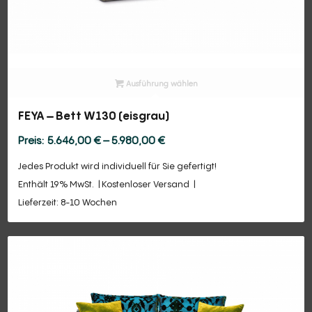
Ausführung wählen
FEYA – Bett W130 (eisgrau)
Preisspanne:
5.646,00
€
–
5.980,00
€
5.646,00 €
Jedes Produkt wird individuell für Sie gefertigt!
bis
Enthält 19% MwSt.
Kostenloser Versand
5.980,00 €
Lieferzeit: 8-10 Wochen