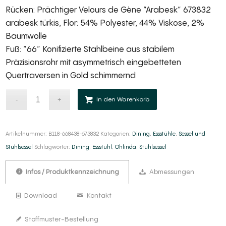
Rücken: Prächtiger Velours de Gène “Arabesk” 673832
arabesk türkis, Flor: 54% Polyester, 44% Viskose, 2%
Baumwolle
Fuß: “66” Konifizierte Stahlbeine aus stabilem
Präzisionsrohr mit asymmetrisch eingebetteten
Quertraversen in Gold schimmernd
Alternative:
In den Warenkorb
Artikelnummer:
B118-668438-673832
Kategorien:
Dining
,
Essstühle
,
Sessel und
Stuhlsessel
Schlagwörter:
Dining
,
Essstuhl
,
Ohlinda
,
Stuhlsessel
Infos / Produktkennzeichnung
Abmessungen
Download
Kontakt
Stoffmuster-Bestellung