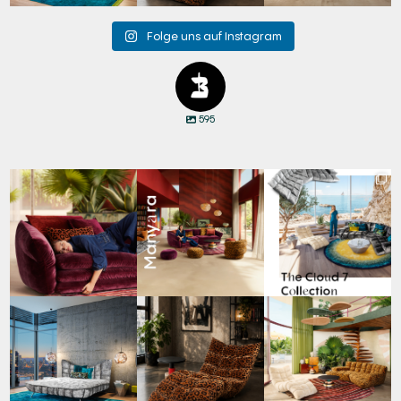
Folge uns auf Instagram
595
Den Kopf anlehnen. Die
Manyara. Inspiriert von
Für jeden Lieblingsplatz
Gedanken auf Reisen
...
der Weite Afrikas.
...
die passende Cloud.
☁️
...
60
0
57
2
61
1
Cloud 7 – nicht nur zum
A bold statement. A
Take a walk on the wild
Sitzen, sondern auch
quiet retreat.
side. 🐆
zum
...
Mit unserem
...
Anlässlich
...
147
3
202
4
105
1