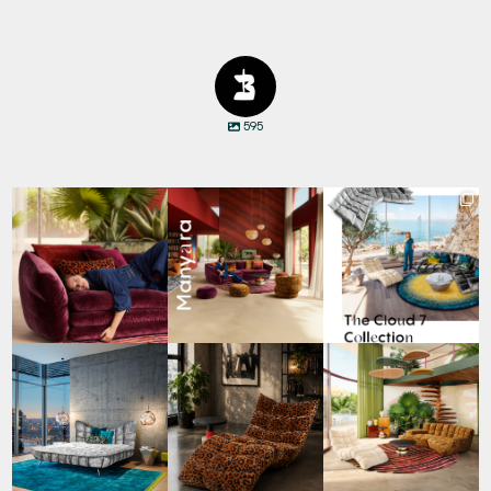
595
Den Kopf anlehnen. Die
Manyara. Inspiriert von
Für jeden Lieblingsplatz
Gedanken auf Reisen
...
der Weite Afrikas.
...
die passende Cloud.
☁️
...
60
0
57
2
61
1
Cloud 7 – nicht nur zum
A bold statement. A
Take a walk on the wild
Sitzen, sondern auch
quiet retreat.
side. 🐆
zum
...
Mit unserem
...
Anlässlich
...
147
3
202
4
105
1