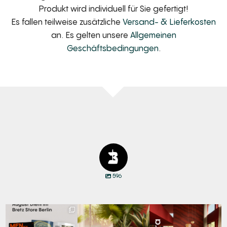
Produkt wird individuell für Sie gefertigt!
Es fallen teilweise zusätzliche
Versand- & Lieferkosten
an. Es gelten unsere
Allgemeinen
Geschäftsbedingungen
.
596
Zwischen Charakter
Den Kopf anlehnen. Die
Manyara. Inspiriert von
und Design:
Gedanken auf Reisen
...
der Weite Afrikas.
...