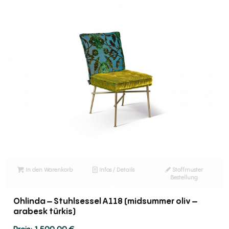
In den Warenkorb
Infos / Details
Stoffmuster
Bestellung
Ohlinda – Stuhlsessel A118 (midsummer oliv –
arabesk türkis)
1.500,00
€