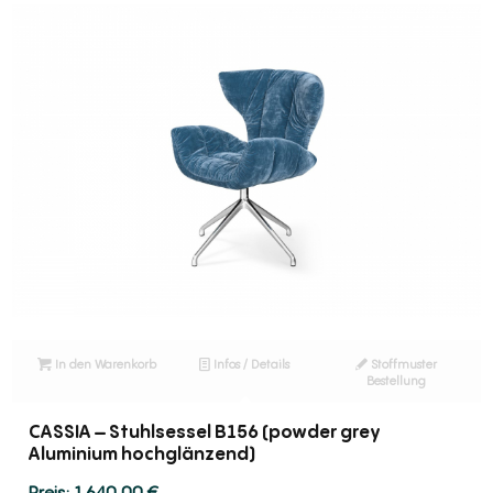
In den Warenkorb
Infos / Details
Stoffmuster
Bestellung
CASSIA – Stuhlsessel B156 (powder grey
Aluminium hochglänzend)
1.640,00
€