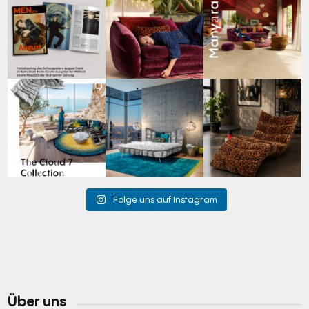
und Design:
Gedanken auf Reisen
...
der Weite Afrikas.
...
Schauspieler August
...
65
1
59
2
20
4
Für jeden Lieblingsplatz
Cloud 7 – nicht nur zum
A bold statement. A
die passende Cloud.
Sitzen, sondern auch
quiet retreat.
☁️
...
zum
...
Mit unserem
...
62
1
147
3
204
4
Folge uns auf Instagram
Über uns