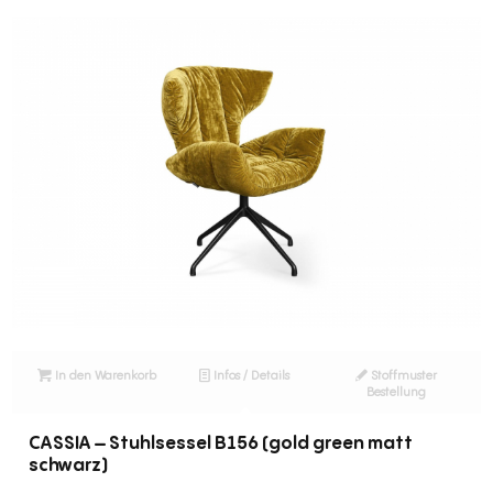
In den Warenkorb
Infos / Details
Stoffmuster
Bestellung
CASSIA – Stuhlsessel B156 (gold green matt
schwarz)