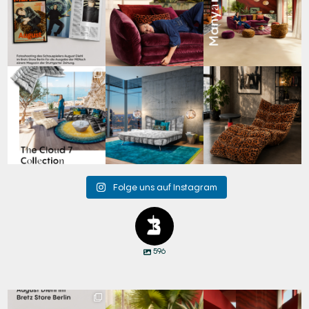
Schauspieler August
...
65
1
59
2
20
4
Für jeden Lieblingsplatz
Cloud 7 – nicht nur zum
A bold statement. A
die passende Cloud.
Sitzen, sondern auch
quiet retreat.
☁️
...
zum
...
Mit unserem
...
62
1
147
3
204
4
Folge uns auf Instagram
596
Zwischen Charakter
Den Kopf anlehnen. Die
Manyara. Inspiriert von