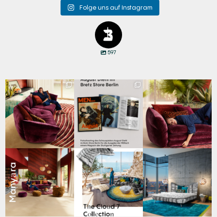
Folge uns auf Instagram
597
Manyara vereint
Zwischen Charakter
Den Kopf anlehnen. Die
Freiheit und
und Design:
Gedanken auf Reisen
...
Geborgenheit.
...
Schauspieler August
...
72
2
96
3
45
7
Manyara. Inspiriert von
Für jeden Lieblingsplatz
Cloud 7 – nicht nur zum
der Weite Afrikas.
...
die passende Cloud.
Sitzen, sondern auch
☁️
...
zum
...
59
2
64
1
151
3