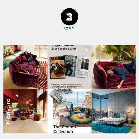
597
Manyara vereint
Zwischen Charakter
Den Kopf anlehnen. Die
Freiheit und
und Design:
Gedanken auf Reisen
...
Geborgenheit.
...
Schauspieler August
...
72
2
96
3
45
7
Manyara. Inspiriert von
Für jeden Lieblingsplatz
Cloud 7 – nicht nur zum
der Weite Afrikas.
...
die passende Cloud.
Sitzen, sondern auch
☁️
...
zum
...
59
2
64
1
151
3