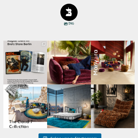
596
Zwischen Charakter
Den Kopf anlehnen. Die
Manyara. Inspiriert von
und Design:
Gedanken auf Reisen
...
der Weite Afrikas.
...
Schauspieler August
...
67
1
59
2
31
5
Für jeden Lieblingsplatz
Cloud 7 – nicht nur zum
A bold statement. A
die passende Cloud.
Sitzen, sondern auch
quiet retreat.
☁️
...
zum
...
Mit unserem
...
62
1
149
3
204
4