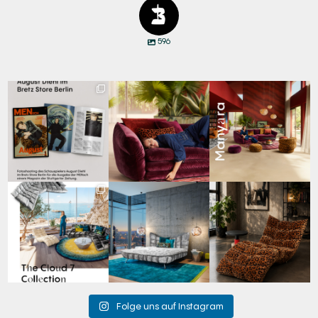
596
Zwischen Charakter
Den Kopf anlehnen. Die
Manyara. Inspiriert von
und Design:
Gedanken auf Reisen
...
der Weite Afrikas.
...
Schauspieler August
...
67
1
59
2
31
5
Für jeden Lieblingsplatz
Cloud 7 – nicht nur zum
A bold statement. A
die passende Cloud.
Sitzen, sondern auch
quiet retreat.
☁️
...
zum
...
Mit unserem
...
62
1
149
3
204
4
Folge uns auf Instagram