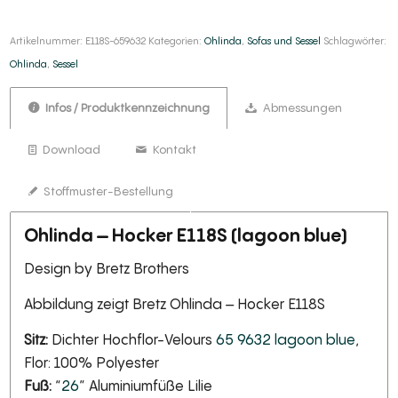
Artikelnummer:
E118S-659632
Kategorien:
Ohlinda
,
Sofas und Sessel
Schlagwörter:
Ohlinda
,
Sessel
Infos / Produktkennzeichnung
Abmessungen
Download
Kontakt
Stoffmuster-Bestellung
Ohlinda – Hocker E118S (lagoon blue)
Design by Bretz Brothers
Abbildung zeigt Bretz Ohlinda – Hocker E118S
Sitz:
Dichter Hochflor-Velours
65 9632 lagoon blue
,
Flor: 100% Polyester
Fuß:
“
26
” Aluminiumfüße Lilie