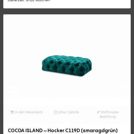
In den Warenkorb
Infos / Details
Stoffmuster
Bestellung
COCOA ISLAND – Hocker C119D (smaragdgrün)