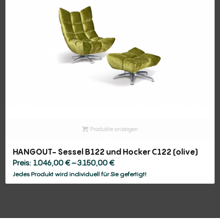
Produkte anzeigen
HANGOUT- Sessel B122 und Hocker C122 (olive)
Preisspanne:
1.046,00
€
–
3.150,00
€
1.046,00 €
Jedes Produkt wird individuell für Sie gefertigt!
bis
3.150,00 €