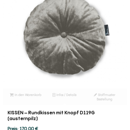
In den Warenkorb
Infos / Details
Stoffmuster
Bestellung
KISSEN – Rundkissen mit Knopf D119G
(austernpilz)
170,00
€