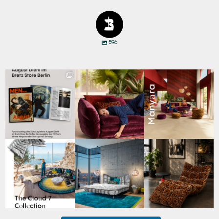
596
Zwischen Charakter
Den Kopf anlehnen. Die
Manyara. Inspiriert von
und Design:
Gedanken auf Reisen
...
der Weite Afrikas.
...
Schauspieler August
...
69
2
59
2
42
7
Für jeden Lieblingsplatz
Cloud 7 – nicht nur zum
A bold statement. A
die passende Cloud.
Sitzen, sondern auch
quiet retreat.
☁️
...
zum
...
Mit unserem
...
63
1
151
3
205
4