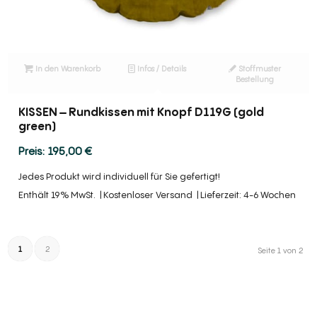
In den Warenkorb
Infos / Details
Stoffmuster
Bestellung
KISSEN – Rundkissen mit Knopf D119G (gold
green)
195,00
€
Jedes Produkt wird individuell für Sie gefertigt!
Enthält 19% MwSt.
Kostenloser Versand
Lieferzeit: 4-6 Wochen
1
2
Seite 1 von 2