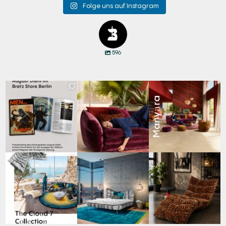
Folge uns auf Instagram
596
Zwischen Charakter
Den Kopf anlehnen. Die
Manyara. Inspiriert von
und Design:
Gedanken auf Reisen
...
der Weite Afrikas.
...
Schauspieler August
...
69
2
59
2
42
7
Für jeden Lieblingsplatz
Cloud 7 – nicht nur zum
A bold statement. A
die passende Cloud.
Sitzen, sondern auch
quiet retreat.
☁️
...
zum
...
Mit unserem
...
63
1
151
3
205
4