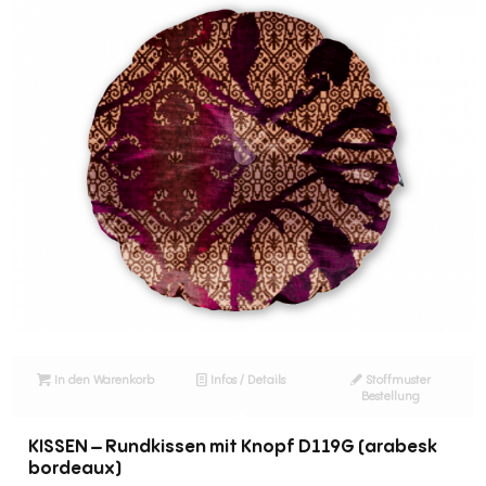
In den Warenkorb
Infos / Details
Stoffmuster
Bestellung
KISSEN – Rundkissen mit Knopf D119G (arabesk
bordeaux)