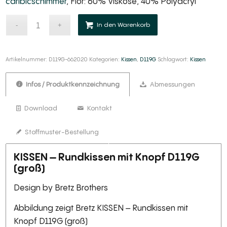
caribicschimmer
, Flor: 60% Viskose, 40% Polyacryl
Alternative:
In den Warenkorb
Artikelnummer:
D119G-662020
Kategorien:
Kissen
,
D119G
Schlagwort:
Kissen
Infos / Produktkennzeichnung
Abmessungen
Download
Kontakt
Stoffmuster-Bestellung
KISSEN – Rundkissen mit Knopf D119G
(groß)
Design by Bretz Brothers
Abbildung zeigt Bretz KISSEN – Rundkissen mit
Knopf D119G (groß)