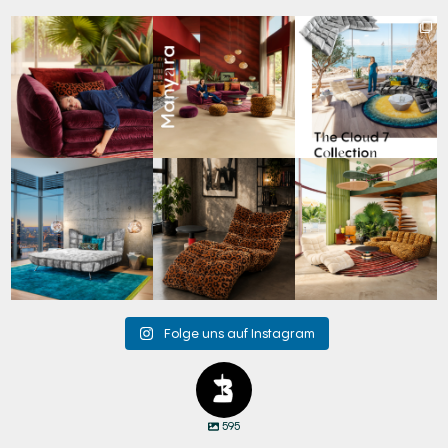
Den Kopf anlehnen. Die
Manyara. Inspiriert von
Für jeden Lieblingsplatz
Gedanken auf Reisen
...
der Weite Afrikas.
...
die passende Cloud.
☁️
...
49
0
53
2
60
1
Cloud 7 – nicht nur zum
A bold statement. A
Take a walk on the wild
Sitzen, sondern auch
quiet retreat.
side. 🐆
zum
...
Mit unserem
...
Anlässlich
...
145
3
198
4
104
1
Folge uns auf Instagram
595