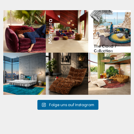
Den Kopf anlehnen. Die
Manyara. Inspiriert von
Für jeden Lieblingsplatz
Gedanken auf Reisen
...
der Weite Afrikas.
...
die passende Cloud.
☁️
...
49
0
53
2
60
1
Cloud 7 – nicht nur zum
A bold statement. A
Take a walk on the wild
Sitzen, sondern auch
quiet retreat.
side. 🐆
zum
...
Mit unserem
...
Anlässlich
...
145
3
198
4
104
1
Folge uns auf Instagram