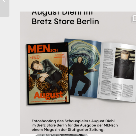
(anthrazit)
Zwischen Charakter und Design: Schauspieler August
...
31
5