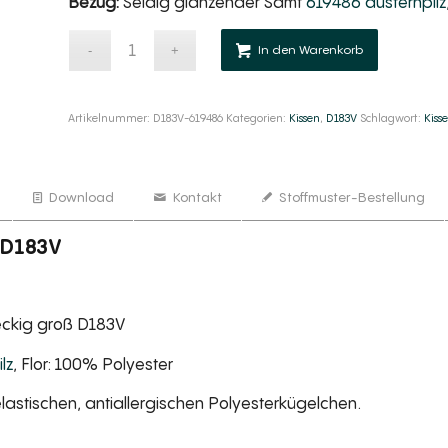
Bezug:
Seidig glänzender Samt
619486 austernpilz
Alternativ
In den Warenkorb
Artikelnummer:
D183V-619486
Kategorien:
Kissen
,
D183V
Schlagwort:
Kiss
Download
Kontakt
Stoffmuster-Bestellung
ß D183V
teckig groß D183V
lz
, Flor: 100% Polyester
lastischen, antiallergischen Polyesterkügelchen.