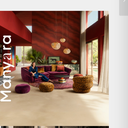
Manyara. Inspiriert von der Weite Afrikas.
...
59
2