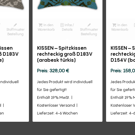
/
In den
Infos /
In den
Stoffmuster
Warenkorb
Details
Stoffmuster
Warenkorb
Bestellung
Bestellung
kissen
KISSEN – Spitzkissen
KISSEN – 
oß D183V
rechteckig groß D183V
rechtecki
e)
(arabesk türkis)
D154V (bo
328,00
€
158,
individuell
Jedes Produkt wird individuell
Jedes Produkt
für Sie gefertigt!
für Sie gefert
Enthält 19% MwSt.
Enthält 19% 
d
Kostenloser Versand
Kostenloser 
hen
Lieferzeit: 4-6 Wochen
Lieferzeit: 4