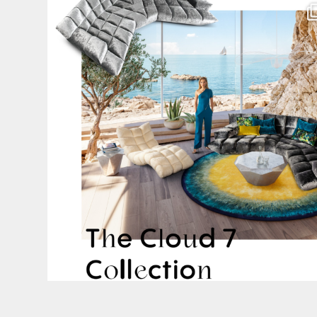
Für jeden Lieblingsplatz die passende Cloud. ☁️
...
62
1