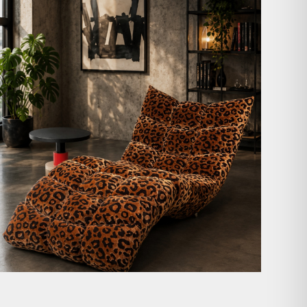
A bold statement. A quiet retreat.
Mit unserem
...
204
4