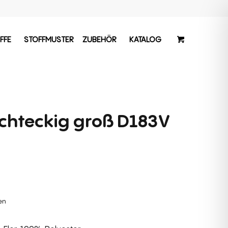
FFE
STOFFMUSTER
ZUBEHÖR
KATALOG
echteckig groß D183V
hen