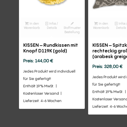
In den
Infos /
In den
Infos 
Warenkorb
Details
Stoffmuster
Warenkorb
Details
Bestellung
KISSEN – Rundkissen mit
KISSEN – Spitz
Knopf D119K (gold)
rechteckig gr
(arabesk greig
144,00
€
328,00
€
Jedes Produkt wird individuell
Jedes Produkt wird 
für Sie gefertigt!
für Sie gefertigt!
Enthält 19% MwSt.
Enthält 19% MwSt.
Kostenloser Versand
Kostenloser Versan
Lieferzeit: 4-6 Wochen
Lieferzeit: 4-6 Woc