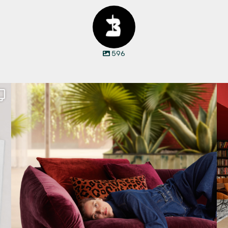
596
Den Kopf anlehnen. Die Gedanken auf Reisen
...
67
1