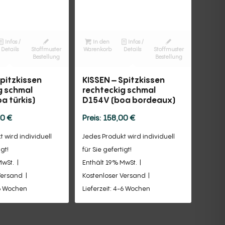
Infos /
In den
Infos /
Details
Stoffmuster
Warenkorb
Details
Stoffmuster
Bestellung
Bestellung
Spitzkissen
KISSEN – Spitzkissen
g schmal
rechteckig schmal
a türkis)
D154V (boa bordeaux)
00
€
158,00
€
 wird individuell
Jedes Produkt wird individuell
igt!
für Sie gefertigt!
MwSt.
Enthält 19% MwSt.
Versand
Kostenloser Versand
-6 Wochen
Lieferzeit: 4-6 Wochen