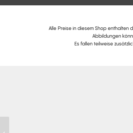
Alle Preise in diesem Shop enthalten
Abbildungen können
Es fallen teilweise zusätzl
KISSEN – Spitzkissen
rechteckig groß D183V