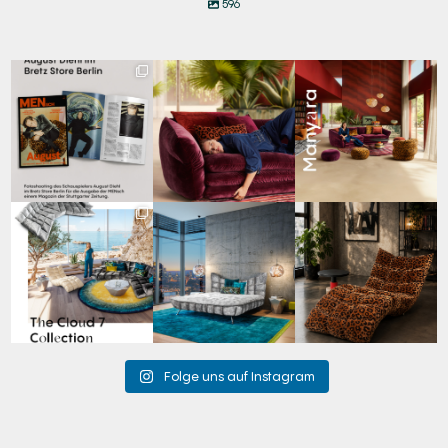
596
Zwischen Charakter
Den Kopf anlehnen. Die
Manyara. Inspiriert von
und Design:
Gedanken auf Reisen
...
der Weite Afrikas.
...
Schauspieler August
...
69
2
59
2
42
7
Für jeden Lieblingsplatz
Cloud 7 – nicht nur zum
A bold statement. A
die passende Cloud.
Sitzen, sondern auch
quiet retreat.
☁️
...
zum
...
Mit unserem
...
63
1
151
3
205
4
Folge uns auf Instagram