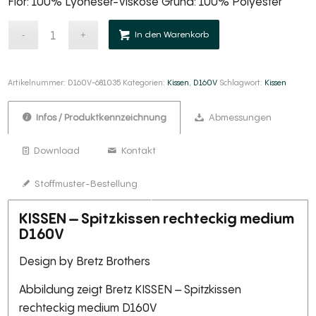
Flor: 100% Lyoneser-Viskose Grund: 100% Polyester
Alternative:
In den Warenkorb
Artikelnummer:
D160V-681035
Kategorien:
Kissen
,
D160V
Schlagwort:
Kissen
Infos / Produktkennzeichnung
Abmessungen
Download
Kontakt
Stoffmuster-Bestellung
KISSEN – Spitzkissen rechteckig medium
D160V
Design by Bretz Brothers
Abbildung zeigt Bretz KISSEN – Spitzkissen
rechteckig medium D160V