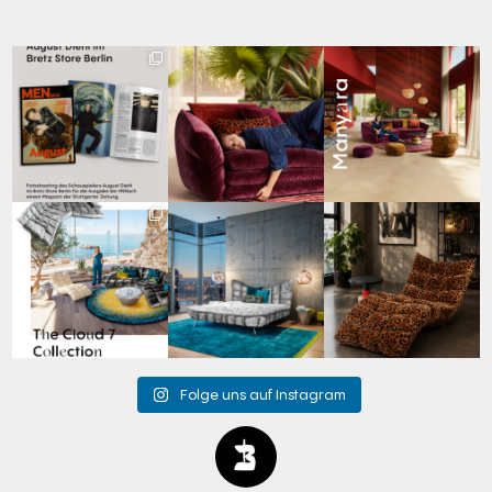
Zwischen Charakter
Den Kopf anlehnen. Die
Manyara. Inspiriert von
und Design:
Gedanken auf Reisen
...
der Weite Afrikas.
...
Schauspieler August
...
69
2
59
2
42
7
Für jeden Lieblingsplatz
Cloud 7 – nicht nur zum
A bold statement. A
die passende Cloud.
Sitzen, sondern auch
quiet retreat.
☁️
...
zum
...
Mit unserem
...
63
1
151
3
205
4
Folge uns auf Instagram