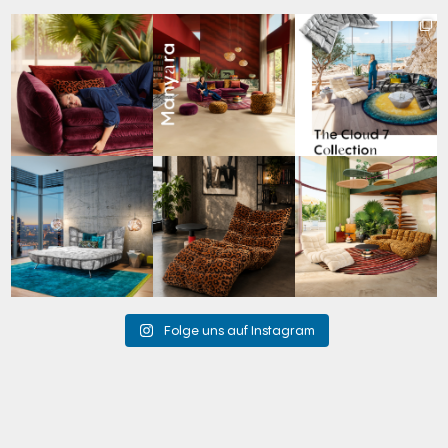
Den Kopf anlehnen. Die
Manyara. Inspiriert von
Für jeden Lieblingsplatz
Gedanken auf Reisen
...
der Weite Afrikas.
...
die passende Cloud.
☁️
...
49
0
53
2
60
1
Cloud 7 – nicht nur zum
A bold statement. A
Take a walk on the wild
Sitzen, sondern auch
quiet retreat.
side. 🐆
zum
...
Mit unserem
...
Anlässlich
...
145
3
198
4
104
1
Folge uns auf Instagram