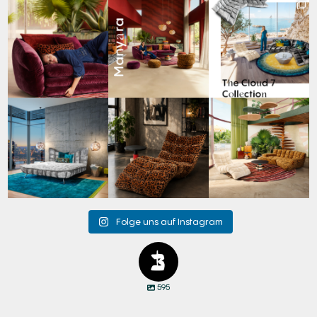
Den Kopf anlehnen. Die
Manyara. Inspiriert von
Für jeden Lieblingsplatz
Gedanken auf Reisen
...
der Weite Afrikas.
...
die passende Cloud.
☁️
...
49
0
53
2
60
1
Cloud 7 – nicht nur zum
A bold statement. A
Take a walk on the wild
Sitzen, sondern auch
quiet retreat.
side. 🐆
zum
...
Mit unserem
...
Anlässlich
...
145
3
198
4
104
1
Folge uns auf Instagram
595