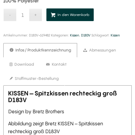
100% Polyester
Alternative:
In den Warenkorb
Artikelnummer:
D183V-619482
Kategorien:
Kissen
,
D183V
Schlagwort:
Kissen
Infos / Produktkennzeichnung
Abmessungen
Download
Kontakt
Stoffmuster-Bestellung
KISSEN – Spitzkissen rechteckig groß
D183V
Design by Bretz Brothers
Abbildung zeigt Bretz KISSEN – Spitzkissen
rechteckig groß D183V