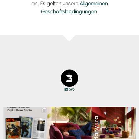
an. Es gelten unsere
Allgemeinen
Geschäftsbedingungen
.
596
Zwischen Charakter
Den Kopf anlehnen. Die
Manyara. Inspiriert von
und Design:
Gedanken auf Reisen
...
der Weite Afrikas.
...
Schauspieler August
...
65
1
59
2
20
4