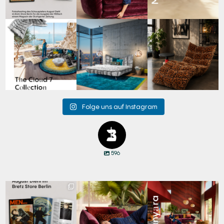
Für jeden Lieblingsplatz
Cloud 7 – nicht nur zum
A bold statement. A
die passende Cloud.
Sitzen, sondern auch
quiet retreat.
☁️
...
zum
...
Mit unserem
...
62
1
147
3
204
4
Folge uns auf Instagram
596
Zwischen Charakter
Den Kopf anlehnen. Die
Manyara. Inspiriert von
und Design:
Gedanken auf Reisen
...
der Weite Afrikas.
...
Schauspieler August
...
65
1
59
2
20
4