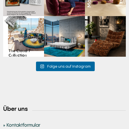
Für jeden Lieblingsplatz
Cloud 7 – nicht nur zum
A bold statement. A
die passende Cloud.
Sitzen, sondern auch
quiet retreat.
☁️
...
zum
...
Mit unserem
...
62
1
147
3
204
4
Folge uns auf Instagram
Über uns
» Kontaktformular