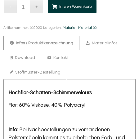
Alternative:
Alternative:
In den Warenkorb
Artikelnummer:
662020
Kategorien:
Material
,
Material 66
Infos / Produktkennzeichnung
Materialinfos
Download
Kontakt
Stoffmuster-Bestellung
Hochflor-Schatten-Schimmervelours
Flor: 60% Viskose, 40% Polyacryl
Info:
Bei Nachbestellungen zu vorhandenen
Polstermöbeln kommt es zu erheblichen Farb- und