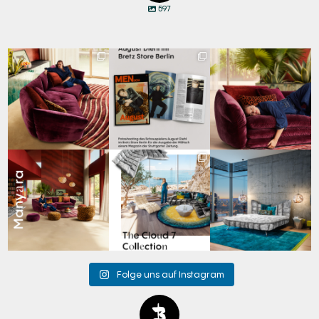
597
Manyara vereint
Zwischen Charakter
Den Kopf anlehnen. Die
Freiheit und
und Design:
Gedanken auf Reisen
...
Geborgenheit.
...
Schauspieler August
...
73
2
134
3
50
7
Manyara. Inspiriert von
Für jeden Lieblingsplatz
Cloud 7 – nicht nur zum
der Weite Afrikas.
...
die passende Cloud.
Sitzen, sondern auch
☁️
...
zum
...
60
2
64
1
152
3
Folge uns auf Instagram