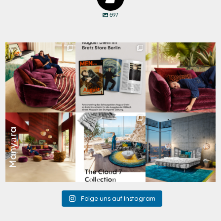
597
Manyara vereint
Zwischen Charakter
Den Kopf anlehnen. Die
Freiheit und
und Design:
Gedanken auf Reisen
...
Geborgenheit.
...
Schauspieler August
...
73
2
134
3
50
7
Manyara. Inspiriert von
Für jeden Lieblingsplatz
Cloud 7 – nicht nur zum
der Weite Afrikas.
...
die passende Cloud.
Sitzen, sondern auch
☁️
...
zum
...
60
2
64
1
152
3
Folge uns auf Instagram