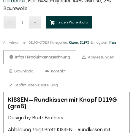
bordeaux
, Flor: 54% Polyester, 44% Viskose, 2%
Baumwolle
Alternative:
In den Warenkorb
Artikelnummer:
D119G-673819
Kategorien:
Kissen
,
D119G
Schlagwort:
Kissen
Infos / Produktkennzeichnung
Abmessungen
Download
Kontakt
Stoffmuster-Bestellung
KISSEN – Rundkissen mit Knopf D119G
(groß)
Design by Bretz Brothers
Abbildung zeigt Bretz KISSEN – Rundkissen mit