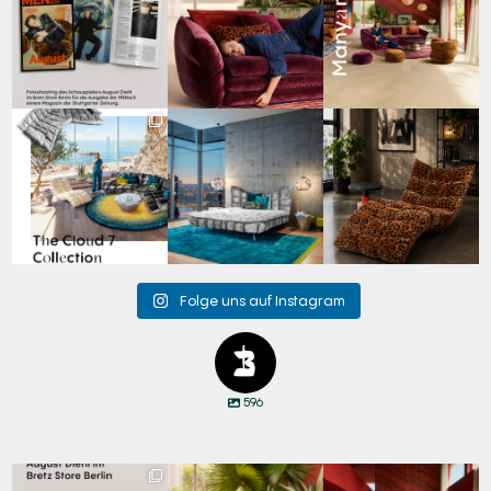
Schauspieler August
...
69
2
59
2
42
7
Für jeden Lieblingsplatz
Cloud 7 – nicht nur zum
A bold statement. A
die passende Cloud.
Sitzen, sondern auch
quiet retreat.
☁️
...
zum
...
Mit unserem
...
63
1
151
3
205
4
Folge uns auf Instagram
596