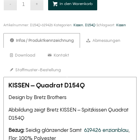
Alternative:
In den Warenkorb
Artikelnummer:
D154Q-619426
Kategorien:
Kissen
,
D154Q
Schlagwort:
Kissen
Infos / Produktkennzeichnung
Abmessungen
Download
Kontakt
Stoffmuster-Bestellung
KISSEN – Quadrat D154Q
Design by Bretz Brothers
Abbildung zeigt Bretz KISSEN – Spitzkissen Quadrat
D154Q
Bezug:
Seidig glänzender Samt
619426 enzianblau
,
Flor: 100% Polyester