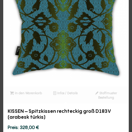
In den Warenkorb
Infos / Details
Stoffmuster
Bestellung
KISSEN – Spitzkissen rechteckig groß D183V
(arabesk türkis)
328,00
€