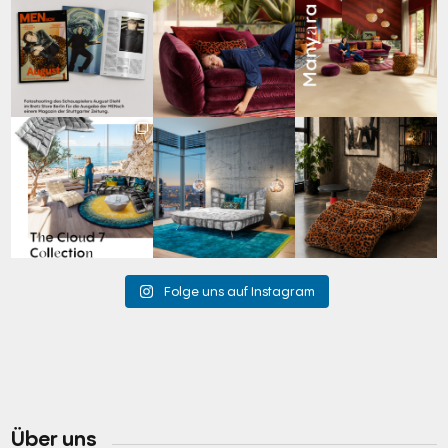
Zwischen Charakter
Den Kopf anlehnen. Die
Manyara. Inspiriert von
und Design:
Gedanken auf Reisen
...
der Weite Afrikas.
...
Schauspieler August
...
69
2
59
2
42
7
Für jeden Lieblingsplatz
Cloud 7 – nicht nur zum
A bold statement. A
die passende Cloud.
Sitzen, sondern auch
quiet retreat.
☁️
...
zum
...
Mit unserem
...
63
1
151
3
205
4
Folge uns auf Instagram
Über uns