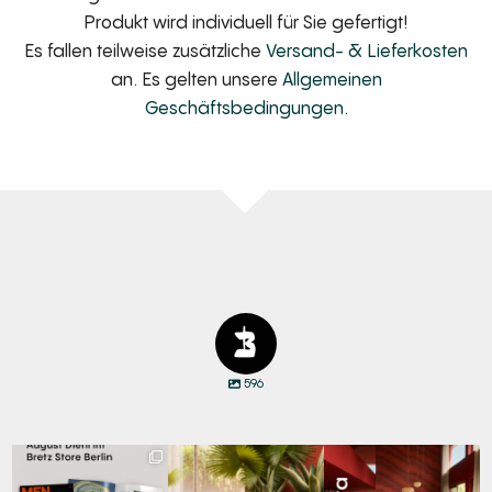
Produkt wird individuell für Sie gefertigt!
Es fallen teilweise zusätzliche
Versand- & Lieferkosten
an. Es gelten unsere
Allgemeinen
Geschäftsbedingungen
.
596
Zwischen Charakter
Den Kopf anlehnen. Die
Manyara. Inspiriert von
und Design:
Gedanken auf Reisen
...
der Weite Afrikas.
...