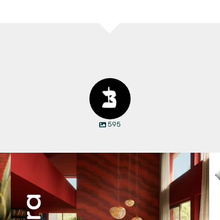
595
Manyara. Inspiriert von der Weite Afrikas.
...
53
2