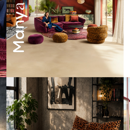
A bold statement. A quiet retreat.
Mit unserem
...
198
4