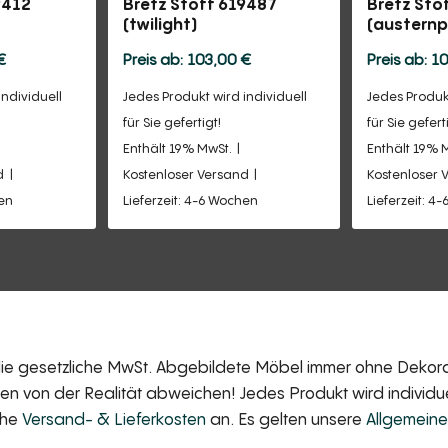
9412
Bretz Stoff 619487
Bretz Sto
(twilight)
(austernpi
€
103,00
€
1
individuell
Jedes Produkt wird individuell
Jedes Produkt
für Sie gefertigt!
für Sie gefert
Enthält 19% MwSt.
Enthält 19% 
d
Kostenloser Versand
Kostenloser 
hen
Lieferzeit: 4-6 Wochen
Lieferzeit: 4
 die gesetzliche MwSt. Abgebildete Möbel immer ohne Dekorat
 von der Realität abweichen! Jedes Produkt wird individuell
iche
Versand- & Lieferkosten
an. Es gelten unsere
Allgemein