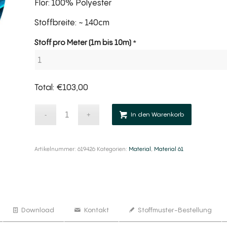
Flor: 100% Polyester
Stoffbreite: ~ 140cm
Section
Stoff pro Meter (1m bis 10m)
*
Total:
€
103,00
Alternativ
Alternativ
In den Warenkorb
Artikelnummer:
619426
Kategorien:
Material
,
Material 61
Download
Kontakt
Stoffmuster-Bestellung