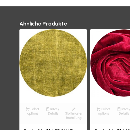
Ähnliche Produkte
Select
Infos /
Select
Infos 
options
Details
Stoffmuster
options
Details
Bestellung