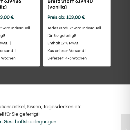
ff 619486
Bretz Stoff 619440
lz)
(vanilla)
03,00
€
103,00
€
 wird individuell
Jedes Produkt wird individuell
igt!
für Sie gefertigt!
MwSt.
Enthält 19% MwSt.
Versand
Kostenloser Versand
-6 Wochen
Lieferzeit: 4-6 Wochen
ionsartikel, Kissen, Tagesdecken etc.
 für Sie gefertigt!
en Geschäftsbedingungen
.