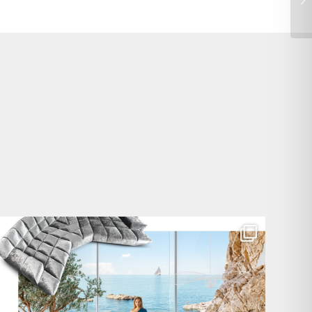
Für jeden Lieblingsplatz die passende Cloud. ☁️
...
60
1