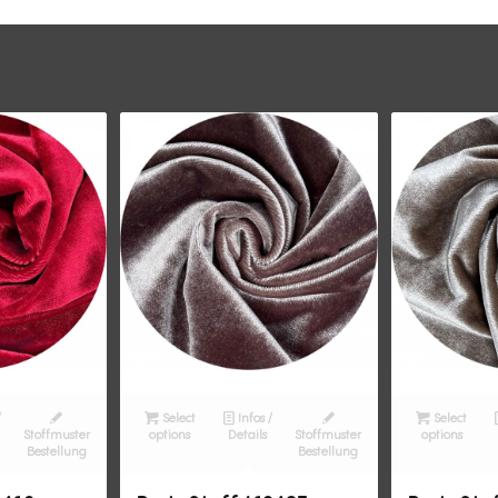
/
Select
Infos /
Select
Stoffmuster
options
Details
Stoffmuster
options
Bestellung
Bestellung