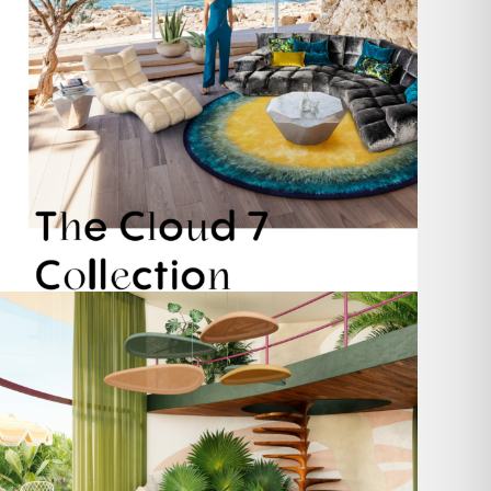
Take a walk on the wild side. 🐆
Anlässlich
...
104
1