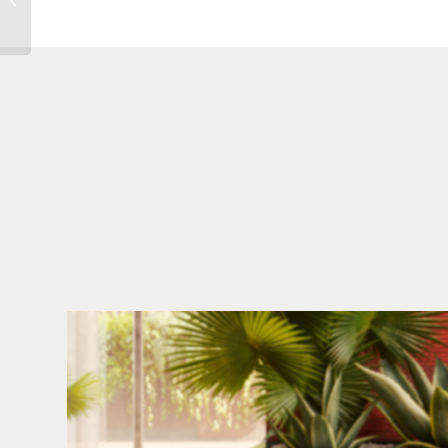
(tomato)
Den Kopf anlehnen. Die Gedanken auf Reisen
...
49
0