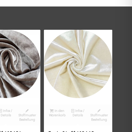
Infos /
In den
Infos /
Details
Stoffmuster
Warenkorb
Details
Stoffmuster
Bestellung
Bestellung