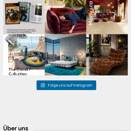
Zwischen Charakter
Den Kopf anlehnen. Die
Manyara. Inspiriert von
und Design:
Gedanken auf Reisen
...
der Weite Afrikas.
...
Schauspieler August
...
69
2
59
2
42
7
Für jeden Lieblingsplatz
Cloud 7 – nicht nur zum
A bold statement. A
die passende Cloud.
Sitzen, sondern auch
quiet retreat.
☁️
...
zum
...
Mit unserem
...
63
1
151
3
205
4
Folge uns auf Instagram
Über uns