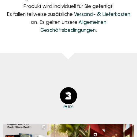
Produkt wird individuell für Sie gefertigt!
Es fallen teilweise zusätzliche
Versand- & Lieferkosten
an. Es gelten unsere
Allgemeinen
Geschäftsbedingungen
.
596
Zwischen Charakter
Den Kopf anlehnen. Die
Manyara. Inspiriert von
und Design:
Gedanken auf Reisen
...
der Weite Afrikas.
...