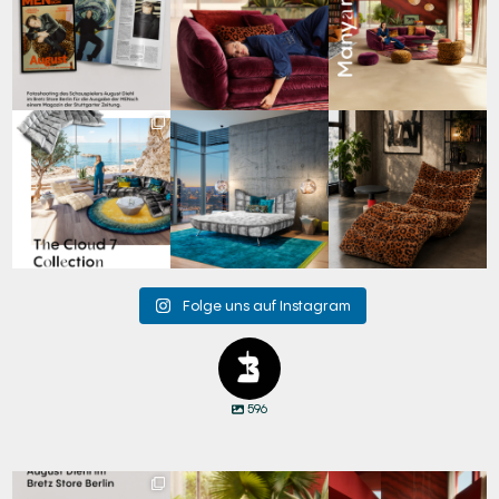
Schauspieler August
...
69
2
59
2
42
7
Für jeden Lieblingsplatz
Cloud 7 – nicht nur zum
A bold statement. A
die passende Cloud.
Sitzen, sondern auch
quiet retreat.
☁️
...
zum
...
Mit unserem
...
63
1
151
3
205
4
Folge uns auf Instagram
596