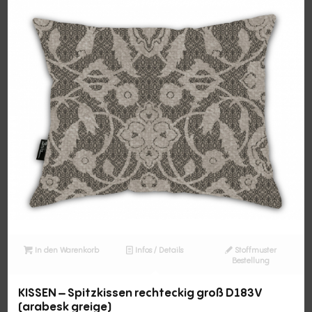
In den Warenkorb
Infos / Details
Stoffmuster
Bestellung
KISSEN – Spitzkissen rechteckig groß D183V
(arabesk greige)