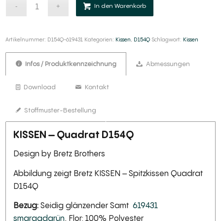
Alternative:
In den Warenkorb
Artikelnummer:
D154Q-619431
Kategorien:
Kissen
,
D154Q
Schlagwort:
Kissen
Infos / Produktkennzeichnung
Abmessungen
Download
Kontakt
Stoffmuster-Bestellung
KISSEN – Quadrat D154Q
Design by Bretz Brothers
Abbildung zeigt Bretz KISSEN – Spitzkissen Quadrat
D154Q
Bezug:
Seidig glänzender Samt
619431
smaragdgrün
, Flor: 100% Polyester