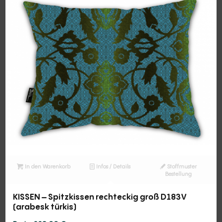
In den Warenkorb
Infos / Details
Stoffmuster
Bestellung
KISSEN – Spitzkissen rechteckig groß D183V
(arabesk türkis)