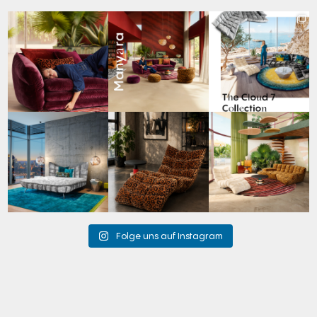
Den Kopf anlehnen. Die
Manyara. Inspiriert von
Für jeden Lieblingsplatz
Gedanken auf Reisen
...
der Weite Afrikas.
...
die passende Cloud.
☁️
...
49
0
53
2
60
1
Cloud 7 – nicht nur zum
A bold statement. A
Take a walk on the wild
Sitzen, sondern auch
quiet retreat.
side. 🐆
zum
...
Mit unserem
...
Anlässlich
...
145
3
198
4
104
1
Folge uns auf Instagram