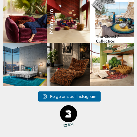
Den Kopf anlehnen. Die
Manyara. Inspiriert von
Für jeden Lieblingsplatz
Gedanken auf Reisen
...
der Weite Afrikas.
...
die passende Cloud.
☁️
...
49
0
53
2
60
1
Cloud 7 – nicht nur zum
A bold statement. A
Take a walk on the wild
Sitzen, sondern auch
quiet retreat.
side. 🐆
zum
...
Mit unserem
...
Anlässlich
...
145
3
198
4
104
1
Folge uns auf Instagram
595