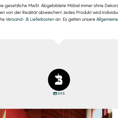
 die gesetzliche MwSt. Abgebildete Möbel immer ohne Dekorat
 von der Realität abweichen! Jedes Produkt wird individuell
iche
Versand- & Lieferkosten
an. Es gelten unsere
Allgemein
595
Manyara. Inspiriert von der Weite Afrikas.
...