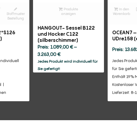
/
Produkte
In den
Stoffmuster
anzeigen
Warenkorb
Bestellung
HANGOUT- Sessel B122
2*S126
OCEAN7 – 
und Hocker C122
)
UDre158 (
(silberschimmer)
1.089,00
€
–
13.6
Preisspanne:
3.263,00
€
individuell
Jedes Produkt
1.089,00 €
Jedes Produkt wird individuell für
bis
für Sie gefert
Sie gefertigt!
3.263,00 €
Enthält 19% 
d
Kostenloser 
chen
Lieferzeit: 8