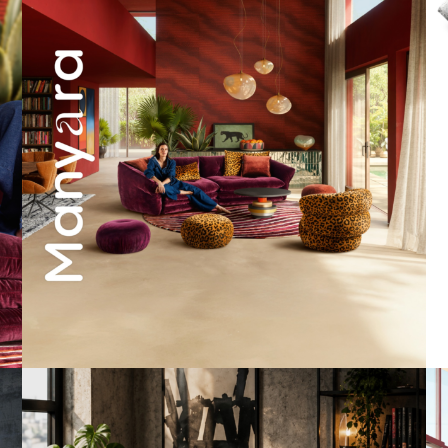
55
2
A bold statement. A quiet retreat.
Mit unserem
...
201
4