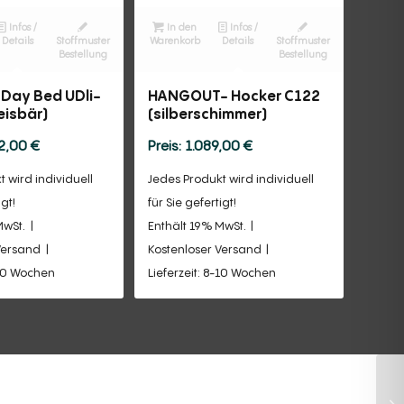
Infos /
In den
Infos /
Details
Stoffmuster
Warenkorb
Details
Stoffmuster
Bestellung
Bestellung
Day Bed UDli-
HANGOUT- Hocker C122
eisbär)
(silberschimmer)
82,00
€
1.089,00
€
 wird individuell
Jedes Produkt wird individuell
igt!
für Sie gefertigt!
MwSt.
Enthält 19% MwSt.
Versand
Kostenloser Versand
-10 Wochen
Lieferzeit: 8-10 Wochen