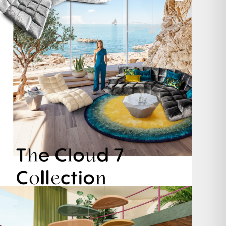
60
1
Take a walk on the wild side. 🐆
Anlässlich
...
104
1