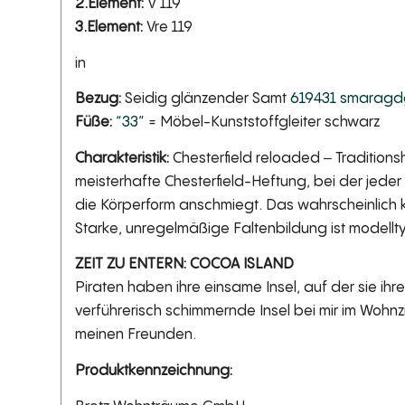
2.Element:
V 119
3.Element:
Vre 119
in
Bezug:
Seidig glänzender Samt
619431 smaragd
Füße:
“33”
= Möbel-Kunststoffgleiter schwarz
Charakteristik:
Chesterfield reloaded ‒ Tradition
meisterhafte Chesterfield-Heftung, bei der jeder
die Körperform anschmiegt. Das wahrscheinlich k
Starke, unregelmäßige Faltenbildung ist modellt
ZEIT ZU ENTERN: COCOA ISLAND
Piraten haben ihre einsame Insel, auf der sie ihr
verführerisch schimmernde Insel bei mir im Wohnzi
meinen Freunden.
Produktkennzeichnung: