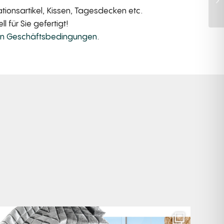
ionsartikel, Kissen, Tagesdecken etc.
 für Sie gefertigt!
en Geschäftsbedingungen
.
Für jeden Lieblingsplatz die passende Cloud. ☁️
...