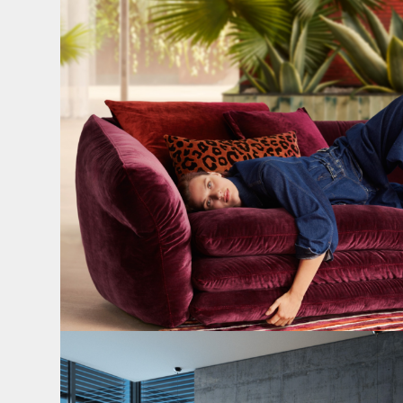
55
0
Cloud 7 – nicht nur zum Sitzen, sondern auch zum
...
146
3