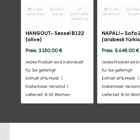
In den
Infos /
In den
Infos 
Warenkorb
Details
Stoffmuster
Warenkorb
Details
Bestellung
HANGOUT- Sessel B122
NAPALI – Sofa 
(olive)
(arabesk türkis
3.150,00
€
5.648,00
€
Jedes Produkt wird individuell
Jedes Produkt wird 
für Sie gefertigt!
für Sie gefertigt!
Enthält 19% MwSt.
Enthält 19% MwSt.
Kostenloser Versand
Kostenloser Versan
Lieferzeit: 8-10 Wochen
Lieferzeit: 8-10 Wo
COCOA ISLAND –
Drehsessel A119 (deep