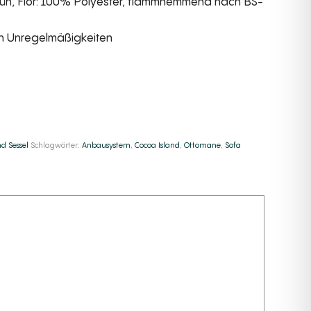
ün, Flor: 100% Polyester, flammhemmend nach BS-
en Unregelmäßigkeiten
e:
d Sessel
Schlagwörter:
Anbausystem
,
Cocoa Island
,
Ottomane
,
Sofa