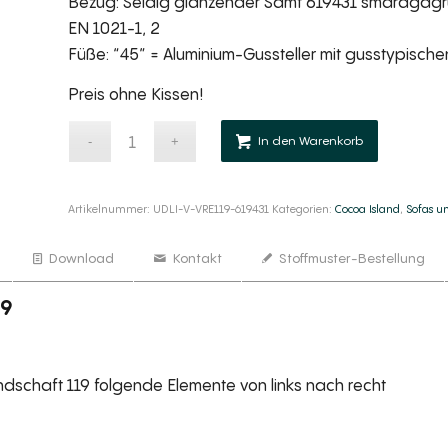
Bezug: Seidig glänzender Samt 619431 smaragdgr
EN 1021-1, 2
Füße: “45” = Aluminium-Gussteller mit gusstypisch
Preis ohne Kissen!
Alternativ
In den Warenkorb
Artikelnummer:
UDLI-V-VRE119-619431
Kategorien:
Cocoa Island
,
Sofas un
Download
Kontakt
Stoffmuster-Bestellung
19
schaft 119 folgende Elemente von links nach recht