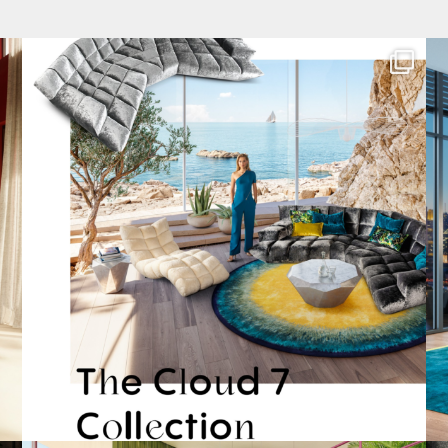
Für jeden Lieblingsplatz die passende Cloud. ☁️
...
57
1