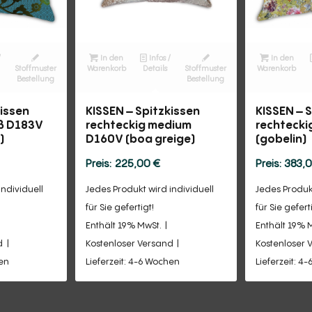
/
In den
Infos /
In den
Stoffmuster
Warenkorb
Details
Stoffmuster
Warenkorb
Bestellung
Bestellung
kissen
KISSEN – Spitzkissen
KISSEN – 
oß D183V
rechteckig medium
rechtecki
)
D160V (boa greige)
(gobelin)
225,00
€
383,
individuell
Jedes Produkt wird individuell
Jedes Produkt
für Sie gefertigt!
für Sie gefert
Enthält 19% MwSt.
Enthält 19% 
d
Kostenloser Versand
Kostenloser 
hen
Lieferzeit: 4-6 Wochen
Lieferzeit: 4