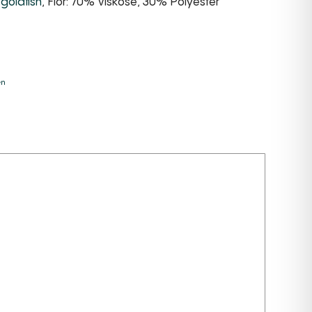
goldfish
, Flor: 70% Viskose, 30% Polyester
e:
en