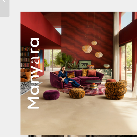
(gobelin)
Manyara. Inspiriert von der Weite Afrikas.
...
46
2