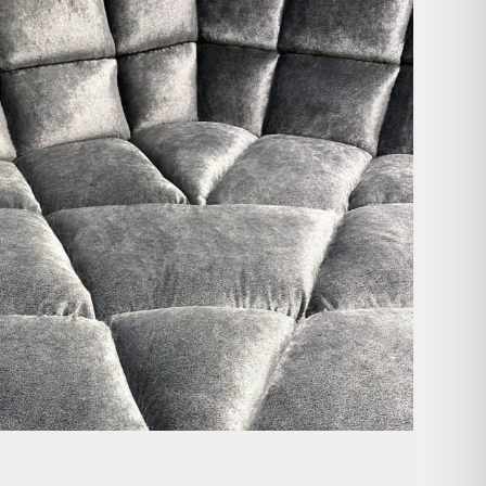
Die charakteristische Kassettenheftung ist weit
...
48
1