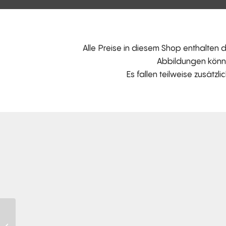
Alle Preise in diesem Shop enthalten
Abbildungen können
Es fallen teilweise zusätzl
KISSEN – Rundkissen
mit Knopf D119K