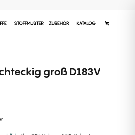
FFE
STOFFMUSTER
ZUBEHÖR
KATALOG
echteckig groß D183V
hen