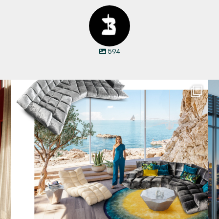
594
Für jeden Lieblingsplatz die passende Cloud. ☁️
...
57
1