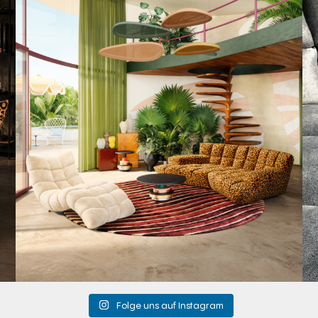
Take a walk on the wild side. 🐆
Anlässlich
...
103
1
Folge uns auf Instagram