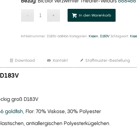
Bezug:
Bicolor verzwirnter Theater-Velours
668466 
Alternativ
In den Warenkorb
Artikelnummer:
D183V-668466
Kategorien:
Kissen
,
D183V
Schlagwort:
Kiss
Download
Kontakt
Stoffmuster-Bestellung
ß D183V
teckig groß D183V
6 goldfish
, Flor: 70% Viskose, 30% Polyester
lastischen, antiallergischen Polyesterkügelchen.