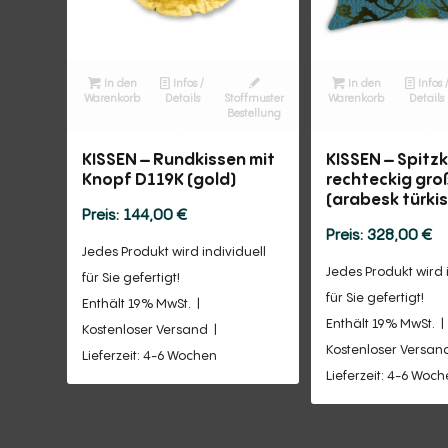
In den
Infos /
In den
Infos 
Warenkorb
Details
Stoffmuster
Warenkorb
Details
Bestellung
KISSEN – Rundkissen mit
KISSEN – Spitz
Knopf D119K (gold)
rechteckig gr
(arabesk türkis
144,00
€
328,00
€
Jedes Produkt wird individuell
Jedes Produkt wird 
für Sie gefertigt!
für Sie gefertigt!
Enthält 19% MwSt.
Enthält 19% MwSt.
Kostenloser Versand
Kostenloser Versan
Lieferzeit: 4-6 Wochen
Lieferzeit: 4-6 Woc