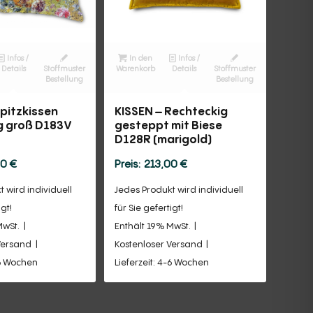
Infos /
In den
Infos /
Details
Stoffmuster
Warenkorb
Details
Stoffmuster
Bestellung
Bestellung
Spitzkissen
KISSEN – Rechteckig
g groß D183V
gesteppt mit Biese
D128R (marigold)
00
€
213,00
€
 wird individuell
Jedes Produkt wird individuell
igt!
für Sie gefertigt!
MwSt.
Enthält 19% MwSt.
Versand
Kostenloser Versand
-6 Wochen
Lieferzeit: 4-6 Wochen