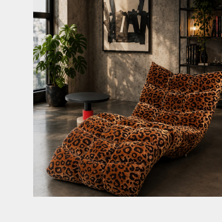
A bold statement. A quiet retreat.
Mit unserem
...
198
4