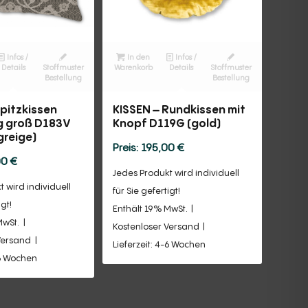
Infos /
In den
Infos /
Details
Stoffmuster
Warenkorb
Details
Stoffmuster
Bestellung
Bestellung
Spitzkissen
KISSEN – Rundkissen mit
g groß D183V
Knopf D119G (gold)
greige)
195,00
€
00
€
Jedes Produkt wird individuell
 wird individuell
für Sie gefertigt!
igt!
Enthält 19% MwSt.
MwSt.
Kostenloser Versand
Versand
Lieferzeit: 4-6 Wochen
-6 Wochen