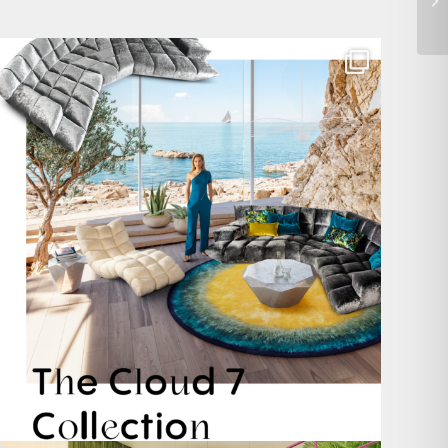
Für jeden Lieblingsplatz die passende Cloud. ☁️
...
60
1