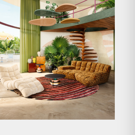
Take a walk on the wild side. 🐆
Anlässlich
...
104
1