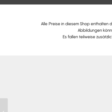
Alle Preise in diesem Shop enthalten
Abbildungen können
Es fallen teilweise zusätzl
KISSEN – Rechteckig
geknöpft D128V