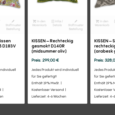
/
In den
Infos /
In den
Stoffmuster
Warenkorb
Details
Stoffmuster
Warenkorb
Bestellung
Bestellung
kissen
KISSEN – Rechteckig
KISSEN – 
oß D183V
gesmokt D140R
rechtecki
(midsummer oliv)
(arabesk 
299,00
€
328,
individuell
Jedes Produkt wird individuell
Jedes Produkt
für Sie gefertigt!
für Sie gefert
Enthält 19% MwSt.
Enthält 19% 
d
Kostenloser Versand
Kostenloser 
hen
Lieferzeit: 4-6 Wochen
Lieferzeit: 4