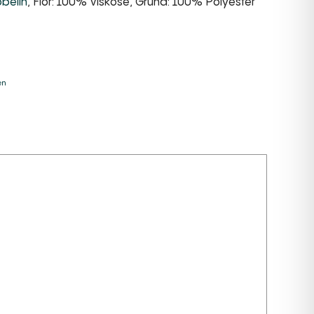
belin
, Flor: 100% Viskose, Grund: 100% Polyester
e:
en