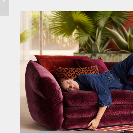
(enzianblau)
Den Kopf anlehnen. Die Gedanken auf Reisen
...
55
0