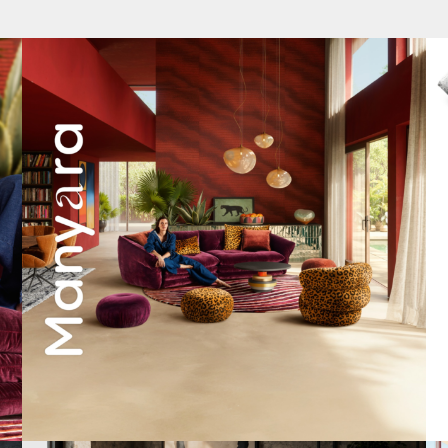
Manyara. Inspiriert von der Weite Afrikas.
...
55
2