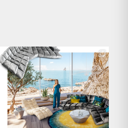
Für jeden Lieblingsplatz die passende Cloud. ☁️
...
60
1