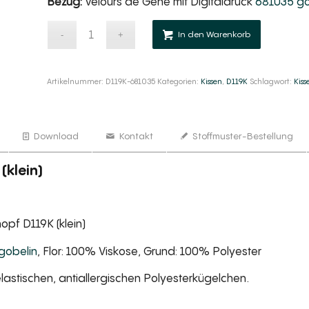
Bezug:
Velours de Gène mit Digitaldruck
681035 go
Alternativ
In den Warenkorb
Artikelnummer:
D119K-681035
Kategorien:
Kissen
,
D119K
Schlagwort:
Kiss
Download
Kontakt
Stoffmuster-Bestellung
(klein)
opf D119K (klein)
gobelin
, Flor: 100% Viskose, Grund: 100% Polyester
lastischen, antiallergischen Polyesterkügelchen.