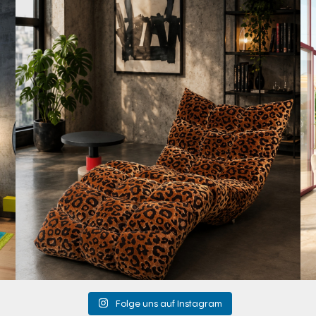
A bold statement. A quiet retreat.
Mit unserem
...
201
4
Folge uns auf Instagram