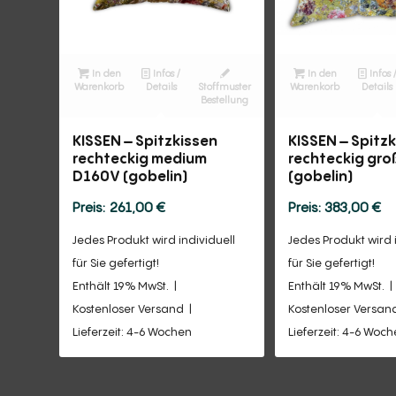
In den
Infos /
In den
Infos 
Warenkorb
Details
Stoffmuster
Warenkorb
Details
Bestellung
KISSEN – Spitzkissen
KISSEN – Spitz
rechteckig medium
rechteckig gr
D160V (gobelin)
(gobelin)
261,00
€
383,00
€
Jedes Produkt wird individuell
Jedes Produkt wird 
für Sie gefertigt!
für Sie gefertigt!
Enthält 19% MwSt.
Enthält 19% MwSt.
Kostenloser Versand
Kostenloser Versan
Lieferzeit: 4-6 Wochen
Lieferzeit: 4-6 Woc