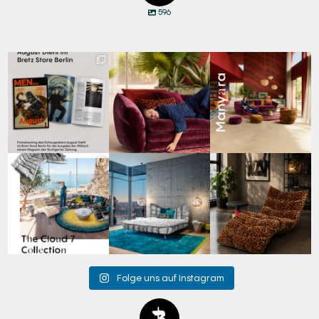
596
Zwischen Charakter
Den Kopf anlehnen. Die
Manyara. Inspiriert von
und Design:
Gedanken auf Reisen
...
der Weite Afrikas.
...
Schauspieler August
...
65
1
59
2
20
4
Für jeden Lieblingsplatz
Cloud 7 – nicht nur zum
A bold statement. A
die passende Cloud.
Sitzen, sondern auch
quiet retreat.
☁️
...
zum
...
Mit unserem
...
62
1
147
3
204
4
Folge uns auf Instagram