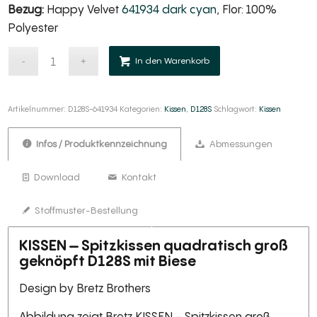
Bezug:
Happy Velvet
641934 dark cyan
, Flor: 100%
Polyester
Alternative:
In den Warenkorb
Artikelnummer:
D128S-641934
Kategorien:
Kissen
,
D128S
Schlagwort:
Kissen
Infos / Produktkennzeichnung
Abmessungen
Download
Kontakt
Stoffmuster-Bestellung
KISSEN – Spitzkissen quadratisch groß
geknöpft D128S mit Biese
Design by Bretz Brothers
Abbildung zeigt Bretz KISSEN – Spitzkissen groß