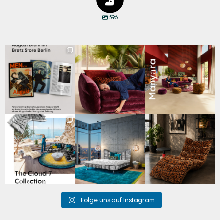
596
Zwischen Charakter
Den Kopf anlehnen. Die
Manyara. Inspiriert von
und Design:
Gedanken auf Reisen
...
der Weite Afrikas.
...
Schauspieler August
...
65
1
59
2
20
4
Für jeden Lieblingsplatz
Cloud 7 – nicht nur zum
A bold statement. A
die passende Cloud.
Sitzen, sondern auch
quiet retreat.
☁️
...
zum
...
Mit unserem
...
62
1
147
3
204
4
Folge uns auf Instagram