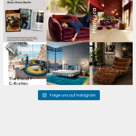
Zwischen Charakter
Den Kopf anlehnen. Die
Manyara. Inspiriert von
und Design:
Gedanken auf Reisen
...
der Weite Afrikas.
...
Schauspieler August
...
69
2
59
2
42
7
Für jeden Lieblingsplatz
Cloud 7 – nicht nur zum
A bold statement. A
die passende Cloud.
Sitzen, sondern auch
quiet retreat.
☁️
...
zum
...
Mit unserem
...
63
1
151
3
205
4
Folge uns auf Instagram