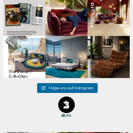
Zwischen Charakter
Den Kopf anlehnen. Die
Manyara. Inspiriert von
und Design:
Gedanken auf Reisen
...
der Weite Afrikas.
...
Schauspieler August
...
69
2
59
2
42
7
Für jeden Lieblingsplatz
Cloud 7 – nicht nur zum
A bold statement. A
die passende Cloud.
Sitzen, sondern auch
quiet retreat.
☁️
...
zum
...
Mit unserem
...
63
1
151
3
205
4
Folge uns auf Instagram
596