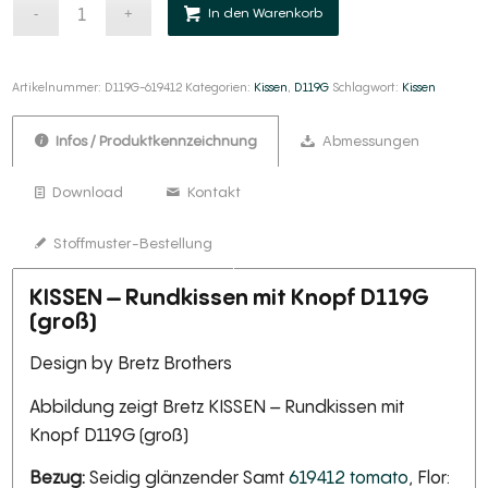
Alternative:
In den Warenkorb
Artikelnummer:
D119G-619412
Kategorien:
Kissen
,
D119G
Schlagwort:
Kissen
Infos / Produktkennzeichnung
Abmessungen
Download
Kontakt
Stoffmuster-Bestellung
KISSEN – Rundkissen mit Knopf D119G
(groß)
Design by Bretz Brothers
Abbildung zeigt Bretz KISSEN – Rundkissen mit
Knopf D119G (groß)
Bezug:
Seidig glänzender Samt
619412 tomato
, Flor: