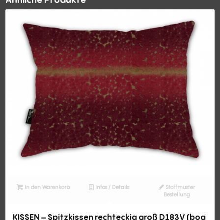
In den Warenkorb
Infos / Details
Stoffmuster
Bestellung
KISSEN – Spitzkissen rechteckig groß D183V (boa