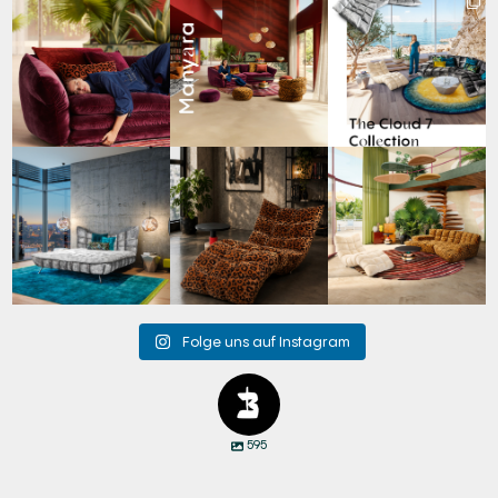
Den Kopf anlehnen. Die
Manyara. Inspiriert von
Für jeden Lieblingsplatz
Gedanken auf Reisen
...
der Weite Afrikas.
...
die passende Cloud.
☁️
...
49
0
53
2
60
1
Cloud 7 – nicht nur zum
A bold statement. A
Take a walk on the wild
Sitzen, sondern auch
quiet retreat.
side. 🐆
zum
...
Mit unserem
...
Anlässlich
...
145
3
198
4
104
1
Folge uns auf Instagram
595