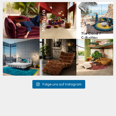
Den Kopf anlehnen. Die
Manyara. Inspiriert von
Für jeden Lieblingsplatz
Gedanken auf Reisen
...
der Weite Afrikas.
...
die passende Cloud.
☁️
...
49
0
53
2
60
1
Cloud 7 – nicht nur zum
A bold statement. A
Take a walk on the wild
Sitzen, sondern auch
quiet retreat.
side. 🐆
zum
...
Mit unserem
...
Anlässlich
...
145
3
198
4
104
1
Folge uns auf Instagram