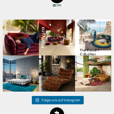
595
Den Kopf anlehnen. Die
Manyara. Inspiriert von
Für jeden Lieblingsplatz
Gedanken auf Reisen
...
der Weite Afrikas.
...
die passende Cloud.
☁️
...
35
0
52
2
59
1
Cloud 7 – nicht nur zum
A bold statement. A
Take a walk on the wild
Sitzen, sondern auch
quiet retreat.
side. 🐆
zum
...
Mit unserem
...
Anlässlich
...
144
3
198
4
104
1
Folge uns auf Instagram