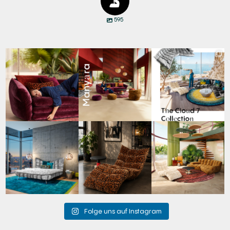
595
Den Kopf anlehnen. Die
Manyara. Inspiriert von
Für jeden Lieblingsplatz
Gedanken auf Reisen
...
der Weite Afrikas.
...
die passende Cloud.
☁️
...
35
0
52
2
59
1
Cloud 7 – nicht nur zum
A bold statement. A
Take a walk on the wild
Sitzen, sondern auch
quiet retreat.
side. 🐆
zum
...
Mit unserem
...
Anlässlich
...
144
3
198
4
104
1
Folge uns auf Instagram