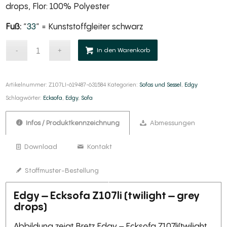
drops, Flor: 100% Polyester
Fuß:
“
33
” = Kunststoffgleiter schwarz
Alternative:
In den Warenkorb
Artikelnummer:
Z107LI-619487-631584
Kategorien:
Sofas und Sessel
,
Edgy
Schlagwörter:
Ecksofa
,
Edgy
,
Sofa
Infos / Produktkennzeichnung
Abmessungen
Download
Kontakt
Stoffmuster-Bestellung
Edgy – Ecksofa Z107li (twilight – grey
drops)
Abbildung zeigt Bretz Edgy – Ecksofa Z107li(twilight