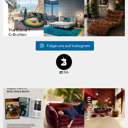
Für jeden Lieblingsplatz
Cloud 7 – nicht nur zum
A bold statement. A
die passende Cloud.
Sitzen, sondern auch
quiet retreat.
☁️
...
zum
...
Mit unserem
...
62
1
149
3
204
4
Folge uns auf Instagram
596
Zwischen Charakter
Den Kopf anlehnen. Die
Manyara. Inspiriert von
und Design:
Gedanken auf Reisen
...
der Weite Afrikas.
...
Schauspieler August
...
67
1
59
2
31
5