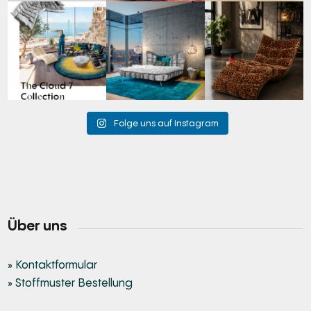
Für jeden Lieblingsplatz
Cloud 7 – nicht nur zum
A bold statement. A
die passende Cloud.
Sitzen, sondern auch
quiet retreat.
☁️
...
zum
...
Mit unserem
...
62
1
149
3
204
4
Folge uns auf Instagram
Über uns
» Kontaktformular
» Stoffmuster Bestellung