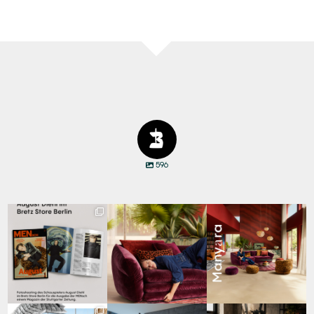
596
Zwischen Charakter
Den Kopf anlehnen. Die
Manyara. Inspiriert von
und Design:
Gedanken auf Reisen
...
der Weite Afrikas.
...
Schauspieler August
...
67
1
59
2
31
5