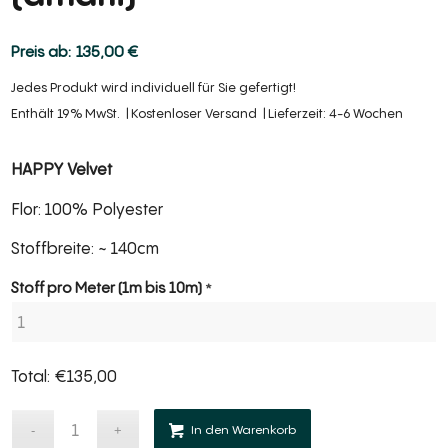
135,00
€
Jedes Produkt wird individuell für Sie gefertigt!
Enthält 19% MwSt.
Kostenloser Versand
Lieferzeit: 4-6 Wochen
HAPPY Velvet
Flor: 100% Polyester
Stoffbreite: ~ 140cm
Section
Stoff pro Meter (1m bis 10m)
*
Total:
€
135,00
Alternative:
Alternative:
In den Warenkorb