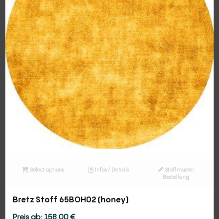
Select options
Infos / Details
Stoffmuster
Bestellung
Bretz Stoff 65BOH02 (honey)
158,00
€