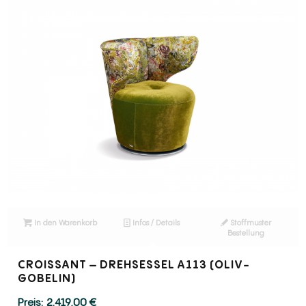
In den Warenkorb
Infos / Details
Stoffmuster
Bestellung
CROISSANT – DREHSESSEL A113 (OLIV-
GOBELIN)
2.419,00
€