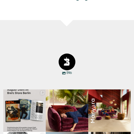
596
Zwischen Charakter
Den Kopf anlehnen. Die
Manyara. Inspiriert von
und Design:
Gedanken auf Reisen
...
der Weite Afrikas.
...
Schauspieler August
...
69
2
59
2
42
7