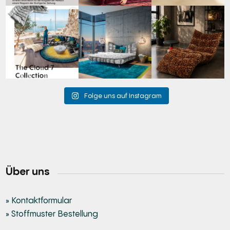
Für jeden Lieblingsplatz
Cloud 7 – nicht nur zum
A bold statement. A
die passende Cloud.
Sitzen, sondern auch
quiet retreat.
☁️
...
zum
...
Mit unserem
...
63
1
151
3
205
4
Folge uns auf Instagram
Über uns
» Kontaktformular
» Stoffmuster Bestellung