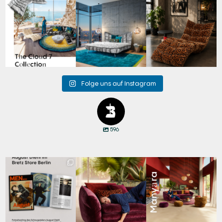
Für jeden Lieblingsplatz
Cloud 7 – nicht nur zum
A bold statement. A
die passende Cloud.
Sitzen, sondern auch
quiet retreat.
☁️
...
zum
...
Mit unserem
...
63
1
151
3
205
4
Folge uns auf Instagram
596
Zwischen Charakter
Den Kopf anlehnen. Die
Manyara. Inspiriert von
und Design:
Gedanken auf Reisen
...
der Weite Afrikas.
...
Schauspieler August
...
69
2
59
2
42
7