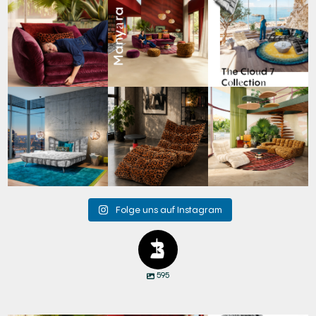
Den Kopf anlehnen. Die
Manyara. Inspiriert von
Für jeden Lieblingsplatz
Gedanken auf Reisen
...
der Weite Afrikas.
...
die passende Cloud.
☁️
...
55
0
55
2
60
1
Cloud 7 – nicht nur zum
A bold statement. A
Take a walk on the wild
Sitzen, sondern auch
quiet retreat.
side. 🐆
zum
...
Mit unserem
...
Anlässlich
...
146
3
201
4
104
1
Folge uns auf Instagram
595