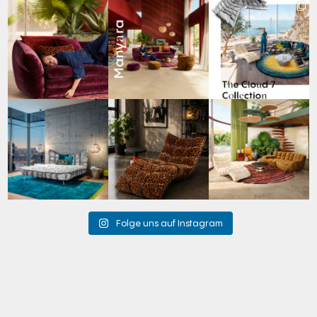
Den Kopf anlehnen. Die
Manyara. Inspiriert von
Für jeden Lieblingsplatz
Gedanken auf Reisen
...
der Weite Afrikas.
...
die passende Cloud.
☁️
...
55
0
55
2
60
1
Cloud 7 – nicht nur zum
A bold statement. A
Take a walk on the wild
Sitzen, sondern auch
quiet retreat.
side. 🐆
zum
...
Mit unserem
...
Anlässlich
...
146
3
201
4
104
1
Folge uns auf Instagram