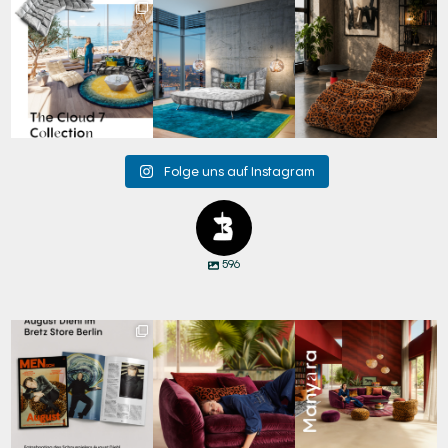
Für jeden Lieblingsplatz
Cloud 7 – nicht nur zum
A bold statement. A
die passende Cloud.
Sitzen, sondern auch
quiet retreat.
☁️
...
zum
...
Mit unserem
...
62
1
147
3
204
4
Folge uns auf Instagram
596
Zwischen Charakter
Den Kopf anlehnen. Die
Manyara. Inspiriert von
und Design:
Gedanken auf Reisen
...
der Weite Afrikas.
...
Schauspieler August
...
65
1
59
2
20
4