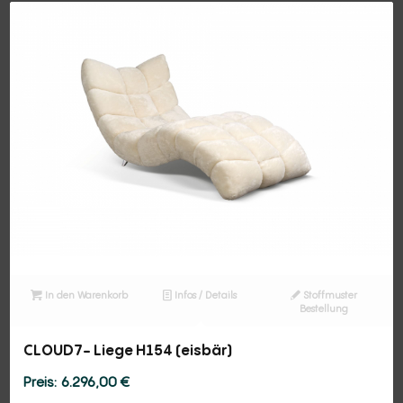
In den Warenkorb
Infos / Details
Stoffmuster
Bestellung
CLOUD7- Liege H154 (eisbär)
6.296,00
€