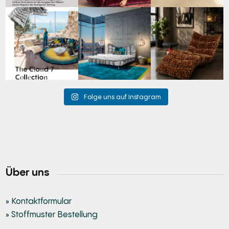
Für jeden Lieblingsplatz
Cloud 7 – nicht nur zum
A bold statement. A
die passende Cloud.
Sitzen, sondern auch
quiet retreat.
☁️
...
zum
...
Mit unserem
...
62
1
147
3
204
4
Folge uns auf Instagram
Über uns
» Kontaktformular
» Stoffmuster Bestellung