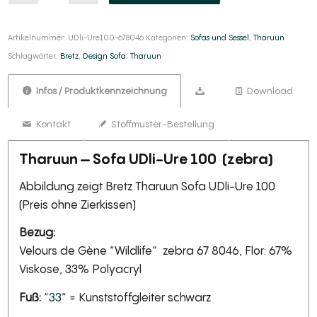
Artikelnummer:
UDli-Ure100-678046
Kategorien:
Sofas und Sessel
,
Tharuun
Schlagwörter:
Bretz
,
Design Sofa
,
Tharuun
Infos / Produktkennzeichnung
Download
Kontakt
Stoffmuster-Bestellung
Tharuun – Sofa UDli-Ure 100 (zebra)
Abbildung zeigt Bretz Tharuun Sofa UDli-Ure 100
(Preis ohne Zierkissen)
Bezug:
Velours de Gène “Wildlife” zebra 67 8046, Flor: 67%
Viskose, 33% Polyacryl
Fuß:
“
33
” = Kunststoffgleiter schwarz