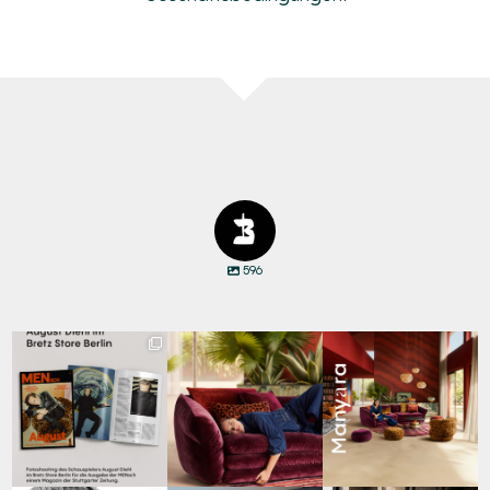
596
Zwischen Charakter
Den Kopf anlehnen. Die
Manyara. Inspiriert von
und Design:
Gedanken auf Reisen
...
der Weite Afrikas.
...
Schauspieler August
...
65
1
59
2
20
4