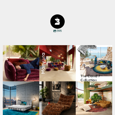
595
Den Kopf anlehnen. Die
Manyara. Inspiriert von
Für jeden Lieblingsplatz
Gedanken auf Reisen
...
der Weite Afrikas.
...
die passende Cloud.
☁️
...
35
0
52
2
59
1
Cloud 7 – nicht nur zum
A bold statement. A
Take a walk on the wild
Sitzen, sondern auch
quiet retreat.
side. 🐆
zum
...
Mit unserem
...
Anlässlich
...
144
3
198
4
104
1