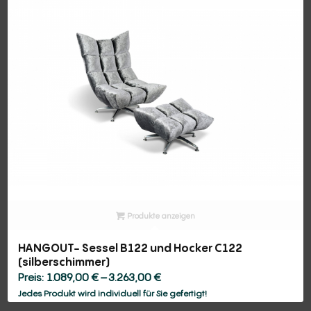
Produkte anzeigen
HANGOUT- Sessel B122 und Hocker C122
(silberschimmer)
Preisspanne:
1.089,00
€
–
3.263,00
€
1.089,00 €
Jedes Produkt wird individuell für Sie gefertigt!
bis