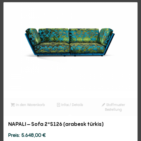
3.263,00 €
In den Warenkorb
Infos / Details
Stoffmuster
Bestellung
NAPALI – Sofa 2*S126 (arabesk türkis)
5.648,00
€