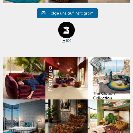
Folge uns auf Instagram
595
Den Kopf anlehnen. Die
Manyara. Inspiriert von
Für jeden Lieblingsplatz
Gedanken auf Reisen
...
der Weite Afrikas.
...
die passende Cloud.
☁️
...
35
0
52
2
59
1
Cloud 7 – nicht nur zum
A bold statement. A
Take a walk on the wild
Sitzen, sondern auch
quiet retreat.
side. 🐆
zum
...
Mit unserem
...
Anlässlich
...
144
3
198
4
104
1