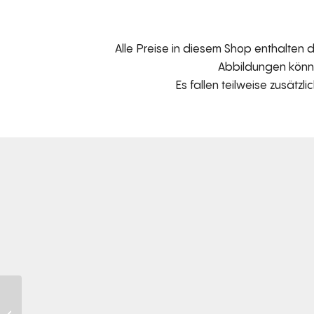
Alle Preise in diesem Shop enthalten
Abbildungen können
Es fallen teilweise zusätzl
Stealth Beistelltisch
B145S – Aluminium