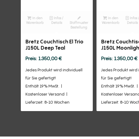
In den
Infos /
In den
Infos 
Warenkorb
Details
Stoffmuster
Warenkorb
Details
Bestellung
Bretz Couchtisch El Trio
Bretz Couchtisc
J150L Deep Teal
J150L Moonlig
1.350,00
€
1.350,00
€
Jedes Produkt wird individuell
Jedes Produkt wird 
für Sie gefertigt!
für Sie gefertigt!
Enthält 19% MwSt.
Enthält 19% MwSt.
Kostenloser Versand
Kostenloser Versan
Lieferzeit: 8-10 Wochen
Lieferzeit: 8-10 Wo