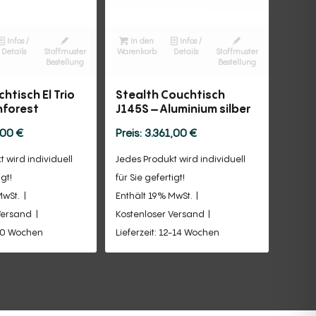
Infos /
In den
Infos /
Details
Stoffmuster
Warenkorb
Details
Stoffmuster
Bestellung
Bestellung
htisch El Trio
Stealth Couchtisch
nforest
J145S – Aluminium silber
,00
€
3.361,00
€
 wird individuell
Jedes Produkt wird individuell
igt!
für Sie gefertigt!
MwSt.
Enthält 19% MwSt.
Versand
Kostenloser Versand
-10 Wochen
Lieferzeit: 12-14 Wochen