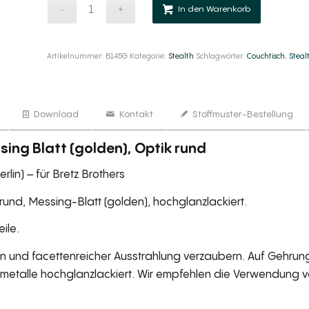
Alternativ
In den Warenkorb
Artikelnummer:
B145G
Kategorie:
Stealth
Schlagwörter:
Couchtisch
,
Steal
Download
Kontakt
Stoffmuster-Bestellung
sing Blatt (golden), Optik rund
lin) – für Bretz Brothers
rund, Messing-Blatt (golden), hochglanzlackiert.
ile.
tten und facettenreicher Ausstrahlung verzaubern. Auf Gehru
etalle hochglanzlackiert. Wir empfehlen die Verwendung v