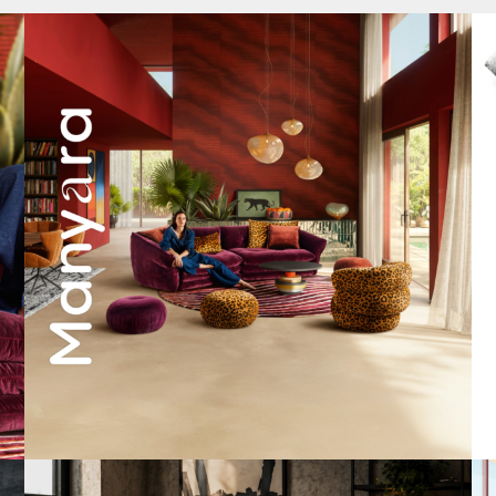
Manyara. Inspiriert von der Weite Afrikas.
...
55
2
A bold statement. A quiet retreat.