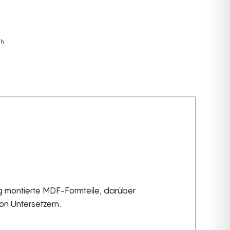
e:
th
ng montierte MDF-Formteile, darüber
on Untersetzern.