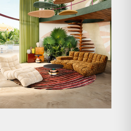
Anlässlich
...
104
1