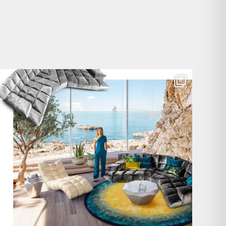
Für jeden Lieblingsplatz die passende Cloud. ☁️
...
60
1