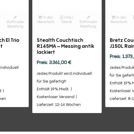
/
In den
Infos /
In den
Stoffmuster
Warenkorb
Details
Stoffmuster
Warenkorb
Bestellung
Bestellung
h El Trio
Stealth Couchtisch
Bretz Couc
ht
R145MA – Messing antik
J150L Rai
lackiert
1.373
3.361,00
€
individuell
Jedes Produkt
Jedes Produkt wird individuell
für Sie gefert
für Sie gefertigt!
Enthält 19% 
Enthält 19% MwSt.
d
Kostenloser 
Kostenloser Versand
chen
Lieferzeit: 8
Lieferzeit: 12-14 Wochen