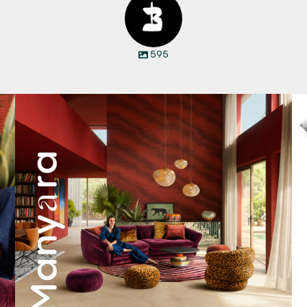
595
Manyara. Inspiriert von der Weite Afrikas.
...
55
2