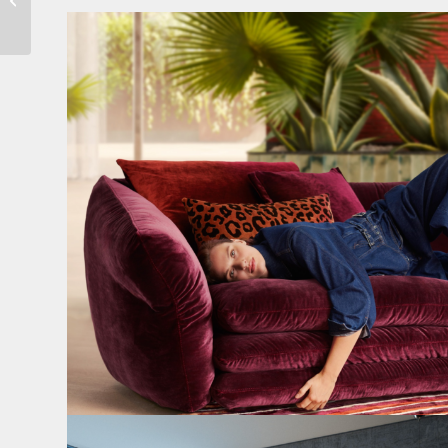
Blatt
Den Kopf anlehnen. Die Gedanken auf Reisen
...
55
0
Cloud 7 – nicht nur zum Sitzen, sondern auch zum
...