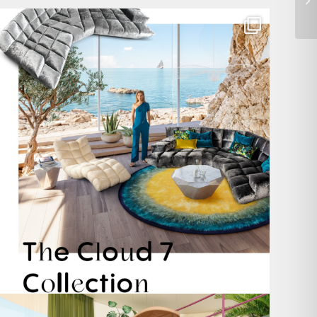
Für jeden Lieblingsplatz die passende Cloud. ☁️
...
60
1
Take a walk on the wild side. 🐆