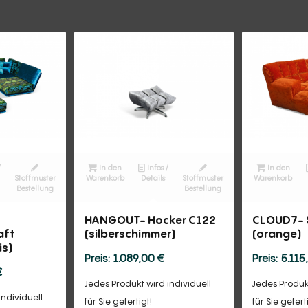
/
In den
Infos /
In den
Stoffmuster
Warenkorb
Details
Stoffmuster
Warenkorb
Bestellung
Bestellung
HANGOUT- Hocker C122
CLOUD7- 
aft
(silberschimmer)
(orange)
is)
1.089,00
€
5.115
€
Jedes Produkt wird individuell
Jedes Produkt
individuell
für Sie gefertigt!
für Sie gefert