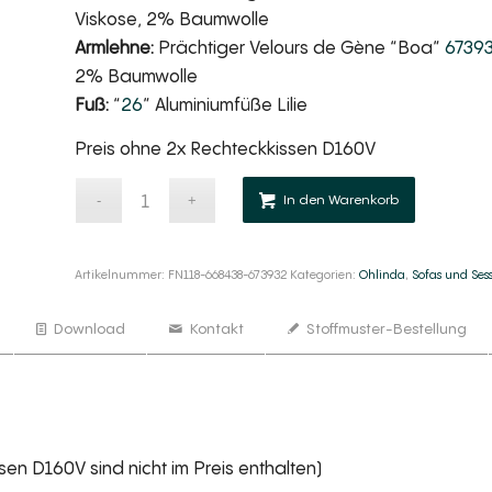
Viskose, 2% Baumwolle
Armlehne:
Prächtiger Velours de Gène “Boa”
67393
2% Baumwolle
Fuß:
“
26
” Aluminiumfüße Lilie
Preis ohne 2x Rechteckkissen D160V
Alternativ
In den Warenkorb
Artikelnummer:
FN118-668438-673932
Kategorien:
Ohlinda
,
Sofas und Sess
Download
Kontakt
Stoffmuster-Bestellung
sen D160V sind nicht im Preis enthalten)