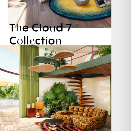
Take a walk on the wild side. 🐆
Anlässlich
...
104
1