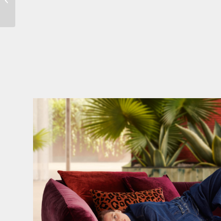
Hocker C156 (gold
green)
Den Kopf anlehnen. Die Gedanken auf Reisen
...
49
0