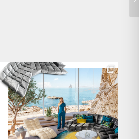
Für jeden Lieblingsplatz die passende Cloud. ☁️
...
60
1