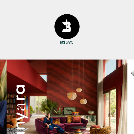
595
Manyara. Inspiriert von der Weite Afrikas.
...
53
2