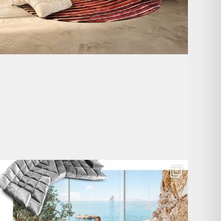
Für jeden Lieblingsplatz die passende Cloud. ☁️
...
60
1