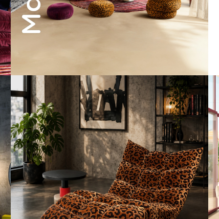
A bold statement. A quiet retreat.
Mit unserem
...
198
4