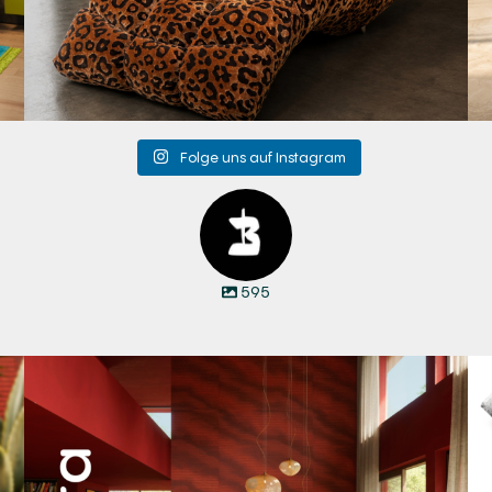
Folge uns auf Instagram
595
Manyara. Inspiriert von der Weite Afrikas.
...
53
2