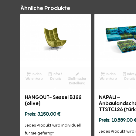
Ähnliche Produkte
In den
Infos /
In den
Infos 
Warenkorb
Details
Stoffmuster
Warenkorb
Details
Bestellung
HANGOUT- Sessel B122
NAPALI –
(olive)
Anbaulandsch
TTSTC126 (türk
3.150,00
€
10.889,00
Jedes Produkt wird individuell
Jedes Produkt wird 
für Sie gefertigt!