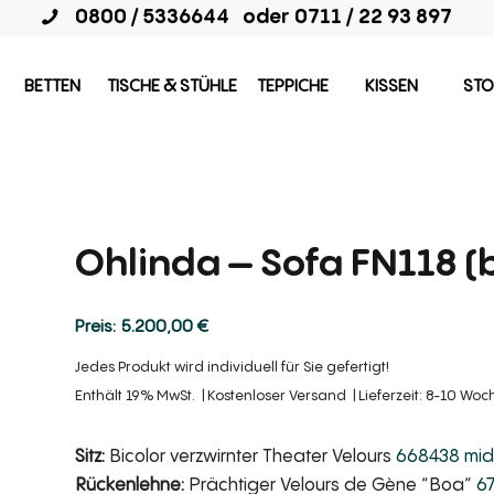
0800 / 5336644
oder
0711 / 22 93 897
BETTEN
TISCHE & STÜHLE
TEPPICHE
KISSEN
STO
Ohlinda – Sofa FN118 (b
5.200,00
€
Jedes Produkt wird individuell für Sie gefertigt!
Enthält 19% MwSt.
Kostenloser Versand
Lieferzeit: 8-10 Wo
Sitz:
Bicolor verzwirnter Theater Velours
668438 mid
Rückenlehne:
Prächtiger Velours de Gène “Boa”
67