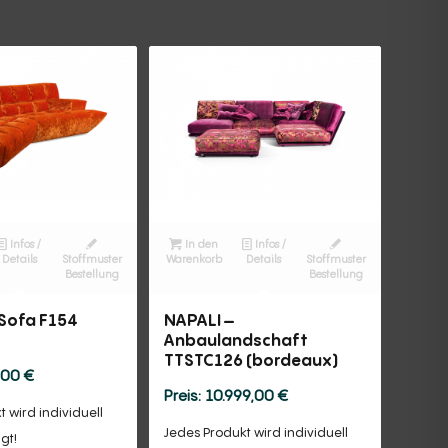
Infos /
In den
Infos /
Details
Stoffmuster
Warenkorb
Details
Stoffmuster
Bestellung
Bestellung
Sofa F154
NAPALI –
Anbaulandschaft
TTSTC126 (bordeaux)
,00
€
10.999,00
€
 wird individuell
Jedes Produkt wird individuell
igt!