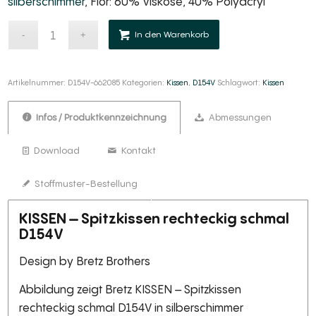
silberschimmer
, Flor: 60% Viskose, 40% Polyacryl
Alternative:
In den Warenkorb
Artikelnummer:
D154V-662085
Kategorien:
Kissen
,
D154V
Schlagwort:
Kissen
Infos / Produktkennzeichnung
Abmessungen
Download
Kontakt
Stoffmuster-Bestellung
KISSEN – Spitzkissen rechteckig schmal
D154V
Design by Bretz Brothers
Abbildung zeigt Bretz KISSEN – Spitzkissen
rechteckig schmal D154V in silberschimmer