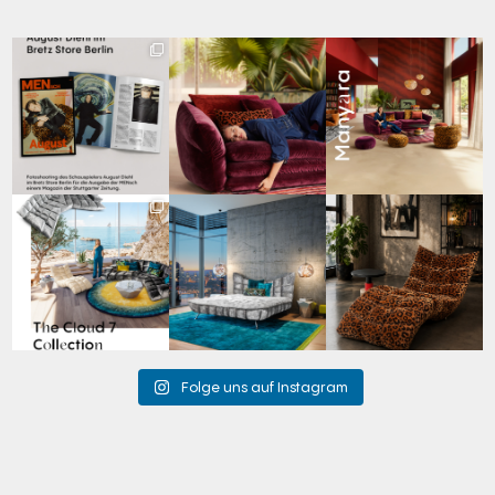
Zwischen Charakter
Den Kopf anlehnen. Die
Manyara. Inspiriert von
und Design:
Gedanken auf Reisen
...
der Weite Afrikas.
...
Schauspieler August
...
69
2
59
2
42
7
Für jeden Lieblingsplatz
Cloud 7 – nicht nur zum
A bold statement. A
die passende Cloud.
Sitzen, sondern auch
quiet retreat.
☁️
...
zum
...
Mit unserem
...
63
1
151
3
205
4
Folge uns auf Instagram