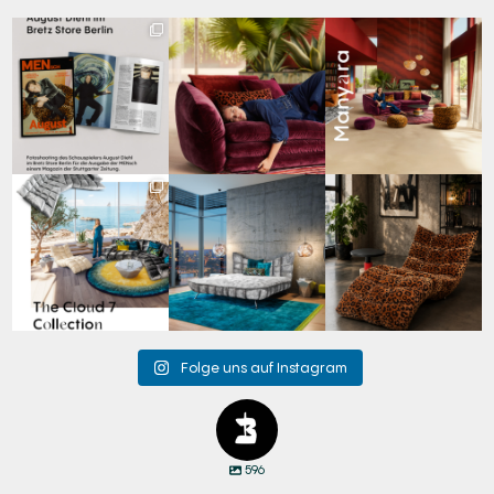
Zwischen Charakter
Den Kopf anlehnen. Die
Manyara. Inspiriert von
und Design:
Gedanken auf Reisen
...
der Weite Afrikas.
...
Schauspieler August
...
69
2
59
2
42
7
Für jeden Lieblingsplatz
Cloud 7 – nicht nur zum
A bold statement. A
die passende Cloud.
Sitzen, sondern auch
quiet retreat.
☁️
...
zum
...
Mit unserem
...
63
1
151
3
205
4
Folge uns auf Instagram
596