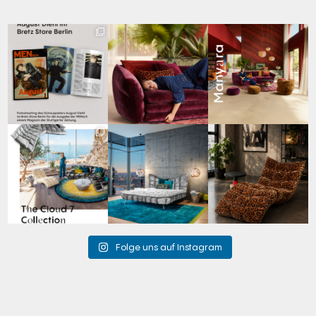
Zwischen Charakter
Den Kopf anlehnen. Die
Manyara. Inspiriert von
und Design:
Gedanken auf Reisen
...
der Weite Afrikas.
...
Schauspieler August
...
69
2
59
2
42
7
Für jeden Lieblingsplatz
Cloud 7 – nicht nur zum
A bold statement. A
die passende Cloud.
Sitzen, sondern auch
quiet retreat.
☁️
...
zum
...
Mit unserem
...
63
1
151
3
205
4
Folge uns auf Instagram