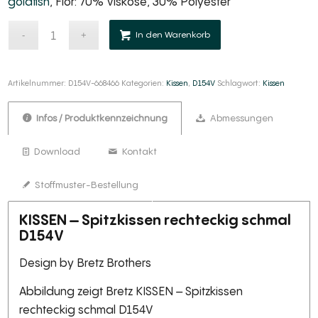
goldfish
, Flor: 70% Viskose, 30% Polyester
Alternative:
In den Warenkorb
Artikelnummer:
D154V-668466
Kategorien:
Kissen
,
D154V
Schlagwort:
Kissen
Infos / Produktkennzeichnung
Abmessungen
Download
Kontakt
Stoffmuster-Bestellung
KISSEN – Spitzkissen rechteckig schmal
D154V
Design by Bretz Brothers
Abbildung zeigt Bretz KISSEN – Spitzkissen
rechteckig schmal D154V