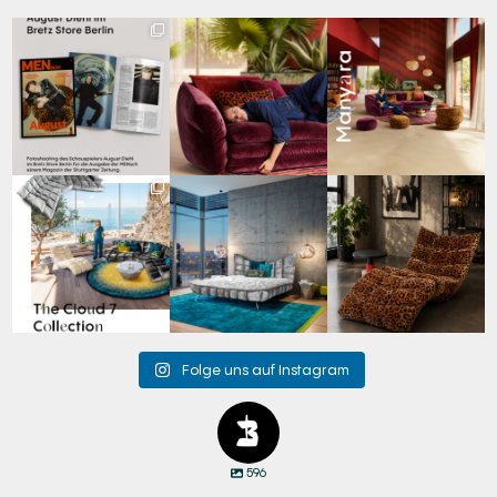
Zwischen Charakter
Den Kopf anlehnen. Die
Manyara. Inspiriert von
und Design:
Gedanken auf Reisen
...
der Weite Afrikas.
...
Schauspieler August
...
69
2
59
2
42
7
Für jeden Lieblingsplatz
Cloud 7 – nicht nur zum
A bold statement. A
die passende Cloud.
Sitzen, sondern auch
quiet retreat.
☁️
...
zum
...
Mit unserem
...
63
1
151
3
205
4
Folge uns auf Instagram
596