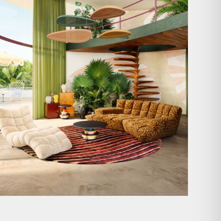
Take a walk on the wild side. 🐆
Anlässlich
...
104
1