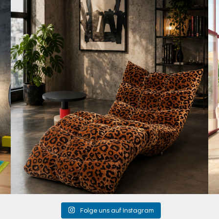
A bold statement. A quiet retreat.
Mit unserem
...
198
4
Folge uns auf Instagram