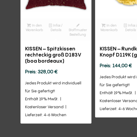
In den
Infos /
In den
Infos 
Warenkorb
Details
Stoffmuster
Warenkorb
Details
Bestellung
KISSEN – Spitzkissen
KISSEN – Rundk
rechteckig groß D183V
Knopf D119K (g
(boa bordeaux)
144,00
€
328,00
€
Jedes Produkt wird 
Jedes Produkt wird individuell
für Sie gefertigt!
für Sie gefertigt!
Enthält 19% MwSt.
Enthält 19% MwSt.
Kostenloser Versan
Kostenloser Versand
Lieferzeit: 4-6 Woc
Lieferzeit: 4-6 Wochen