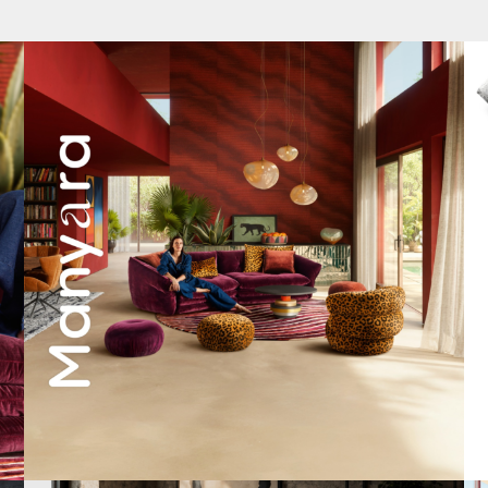
Manyara. Inspiriert von der Weite Afrikas.
...
53
2