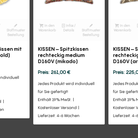
/
In den
Infos /
In den
Stoffmuster
Warenkorb
Details
Stoffmuster
Warenkorb
Bestellung
Bestellung
issen mit
KISSEN – Spitzkissen
KISSEN – 
old)
rechteckig medium
rechtecki
D160V (mikado)
D160V (ar
261,00
€
225,
individuell
Jedes Produkt wird individuell
Jedes Produkt
für Sie gefertigt!
für Sie gefert
Enthält 19% MwSt.
Enthält 19% 
d
Kostenloser Versand
Kostenloser 
hen
Lieferzeit: 4-6 Wochen
Lieferzeit: 4