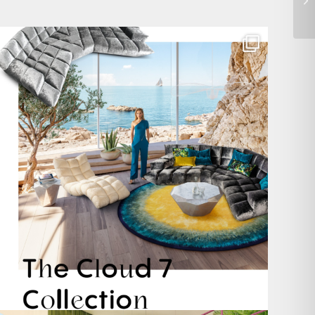
Für jeden Lieblingsplatz die passende Cloud. ☁️
...
60
1