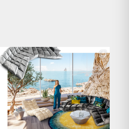
Für jeden Lieblingsplatz die passende Cloud. ☁️
...
60
1