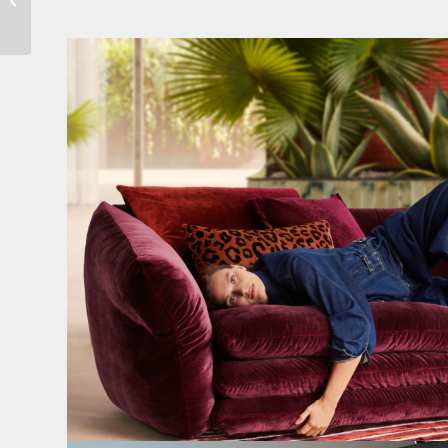
geknöpft D128G
(midsummer oliv...
Den Kopf anlehnen. Die Gedanken auf Reisen
...
49
0