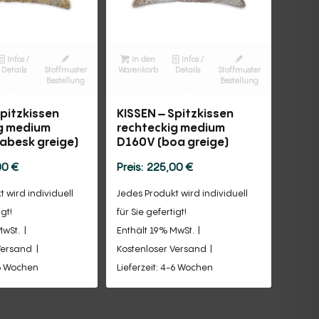
Infos /
In den
Infos /
Details
Stoffmuster
Warenkorb
Details
Stoffmuster
Bestellung
Bestellung
Spitzkissen
KISSEN – Spitzkissen
g medium
rechteckig medium
abesk greige)
D160V (boa greige)
00
€
225,00
€
 wird individuell
Jedes Produkt wird individuell
igt!
für Sie gefertigt!
MwSt.
Enthält 19% MwSt.
Versand
Kostenloser Versand
-6 Wochen
Lieferzeit: 4-6 Wochen