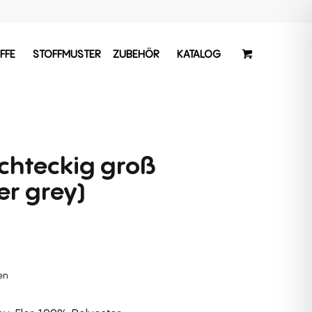
FFE
STOFFMUSTER
ZUBEHÖR
KATALOG
echteckig groß
er grey)
hen