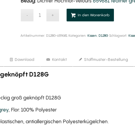
Bezug:
Dichter Hochflor-Velours
659681 feather gr
Alternativ
In den Warenkorb
Artikelnummer:
D128G-659681
Kategorien:
Kissen
,
D128G
Schlagwort:
Kiss
Download
Kontakt
Stoffmuster-Bestellung
ß geknöpft D128G
hteckig groß geknöpft D128G
grey
, Flor: 100% Polyester
lastischen, antiallergischen Polyesterkügelchen.