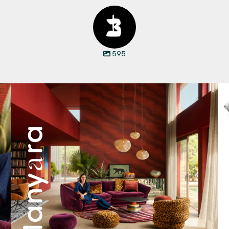
595
Manyara. Inspiriert von der Weite Afrikas.
...
53
2