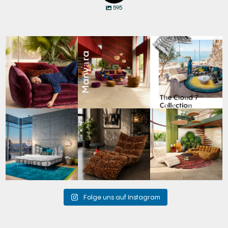
595
Den Kopf anlehnen. Die
Manyara. Inspiriert von
Für jeden Lieblingsplatz
Gedanken auf Reisen
...
der Weite Afrikas.
...
die passende Cloud.
☁️
...
60
0
57
2
61
1
Cloud 7 – nicht nur zum
A bold statement. A
Take a walk on the wild
Sitzen, sondern auch
quiet retreat.
side. 🐆
zum
...
Mit unserem
...
Anlässlich
...
147
3
202
4
105
1
Folge uns auf Instagram