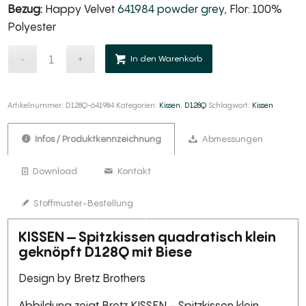
Bezug:
Happy Velvet
641984 powder grey
, Flor: 100%
Polyester
Alternative:
In den Warenkorb
Artikelnummer:
D128Q-641984
Kategorien:
Kissen
,
D128Q
Schlagwort:
Kissen
Infos / Produktkennzeichnung
Abmessungen
Download
Kontakt
Stoffmuster-Bestellung
KISSEN – Spitzkissen quadratisch klein
geknöpft D128Q mit Biese
Design by Bretz Brothers
Abbildung zeigt Bretz KISSEN – Spitzkissen klein