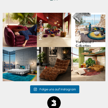
Den Kopf anlehnen. Die
Manyara. Inspiriert von
Für jeden Lieblingsplatz
Gedanken auf Reisen
...
der Weite Afrikas.
...
die passende Cloud.
☁️
...
60
0
57
2
61
1
Cloud 7 – nicht nur zum
A bold statement. A
Take a walk on the wild
Sitzen, sondern auch
quiet retreat.
side. 🐆
zum
...
Mit unserem
...
Anlässlich
...
147
3
202
4
105
1
Folge uns auf Instagram