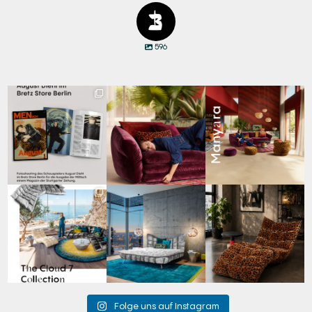
596
Zwischen Charakter
Den Kopf anlehnen. Die
Manyara. Inspiriert von
und Design:
Gedanken auf Reisen
...
der Weite Afrikas.
...
Schauspieler August
...
69
2
59
2
42
7
Für jeden Lieblingsplatz
Cloud 7 – nicht nur zum
A bold statement. A
die passende Cloud.
Sitzen, sondern auch
quiet retreat.
☁️
...
zum
...
Mit unserem
...
63
1
151
3
205
4
Folge uns auf Instagram