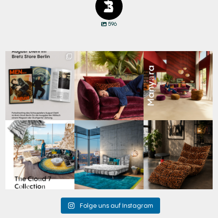
596
Zwischen Charakter
Den Kopf anlehnen. Die
Manyara. Inspiriert von
und Design:
Gedanken auf Reisen
...
der Weite Afrikas.
...
Schauspieler August
...
69
2
59
2
42
7
Für jeden Lieblingsplatz
Cloud 7 – nicht nur zum
A bold statement. A
die passende Cloud.
Sitzen, sondern auch
quiet retreat.
☁️
...
zum
...
Mit unserem
...
63
1
151
3
205
4
Folge uns auf Instagram