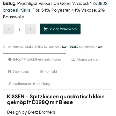
Bezug:
Prächtiger Velours de Gène “Arabesk”
673832
arabesk türkis
, Flor: 54% Polyester, 44% Viskose, 2%
Baumwolle
Alternative:
In den Warenkorb
Artikelnummer:
D128Q-673832
Kategorien:
Kissen
,
D128Q
Schlagwort:
Kissen
Infos / Produktkennzeichnung
Abmessungen
Download
Kontakt
Stoffmuster-Bestellung
KISSEN – Spitzkissen quadratisch klein
geknöpft D128Q mit Biese
Design by Bretz Brothers