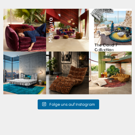
Den Kopf anlehnen. Die
Manyara. Inspiriert von
Für jeden Lieblingsplatz
Gedanken auf Reisen
...
der Weite Afrikas.
...
die passende Cloud.
☁️
...
49
0
53
2
60
1
Cloud 7 – nicht nur zum
A bold statement. A
Take a walk on the wild
Sitzen, sondern auch
quiet retreat.
side. 🐆
zum
...
Mit unserem
...
Anlässlich
...
145
3
198
4
104
1
Folge uns auf Instagram