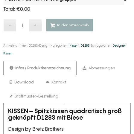
Total:
€
0,00
Alternative:
Alternative:
In den Warenkorb
Artikelnummer:
D128S-Design
Kategorien:
Kissen
,
D128S
Schlagwörter:
Designer
,
Kissen
Infos / Produktkennzeichnung
Abmessungen
Download
Kontakt
Stoffmuster-Bestellung
KISSEN – Spitzkissen quadratisch groß
geknöpft D128S mit Biese
Design by Bretz Brothers