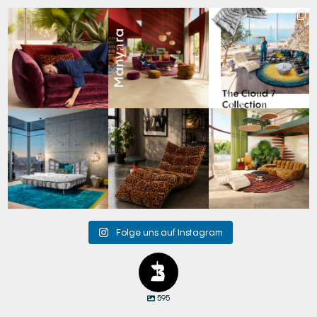
Den Kopf anlehnen. Die
Manyara. Inspiriert von
Für jeden Lieblingsplatz
Gedanken auf Reisen
...
der Weite Afrikas.
...
die passende Cloud.
☁️
...
49
0
53
2
60
1
Cloud 7 – nicht nur zum
A bold statement. A
Take a walk on the wild
Sitzen, sondern auch
quiet retreat.
side. 🐆
zum
...
Mit unserem
...
Anlässlich
...
145
3
198
4
104
1
Folge uns auf Instagram
595