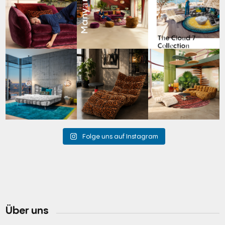
☁️
...
49
0
53
2
60
1
Cloud 7 – nicht nur zum
A bold statement. A
Take a walk on the wild
Sitzen, sondern auch
quiet retreat.
side. 🐆
zum
...
Mit unserem
...
Anlässlich
...
145
3
198
4
104
1
Folge uns auf Instagram
Über uns