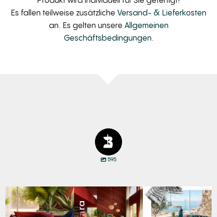
Es fallen teilweise zusätzliche
Versand- & Lieferkosten
an. Es gelten unsere
Allgemeinen
Geschäftsbedingungen
.
595
Den Kopf anlehnen. Die
Manyara. Inspiriert von
Für jeden Lieblingsplatz
Gedanken auf Reisen
...
der Weite Afrikas.
...
die passende Cloud.
☁️
...