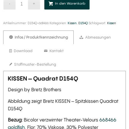
Alternative:
In den Warenkorb
Artikelnummer:
D154Q-668466
Kategorien:
Kissen
,
D154Q
Schlagwort:
Kissen
Infos / Produktkennzeichnung
Abmessungen
Download
Kontakt
Stoffmuster-Bestellung
KISSEN – Quadrat D154Q
Design by Bretz Brothers
Abbildung zeigt Bretz KISSEN – Spitzkissen Quadrat
D154Q
Bezug:
Bicolor verzwirnter Theater-Velours
668466
goldfish
, Flor: 70% Viskose, 30% Polyester