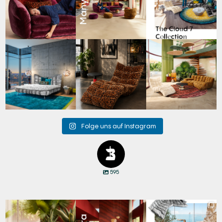
49
0
53
2
60
1
Cloud 7 – nicht nur zum
A bold statement. A
Take a walk on the wild
Sitzen, sondern auch
quiet retreat.
side. 🐆
zum
...
Mit unserem
...
Anlässlich
...
145
3
198
4
104
1
Folge uns auf Instagram
595
Den Kopf anlehnen. Die
Manyara. Inspiriert von
Für jeden Lieblingsplatz
Gedanken auf Reisen
...
der Weite Afrikas.
...
die passende Cloud.