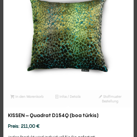
In den Warenkorb
Infos / Details
Stoffmuster
Bestellung
KISSEN – Quadrat D154Q (boa türkis)
211,00
€