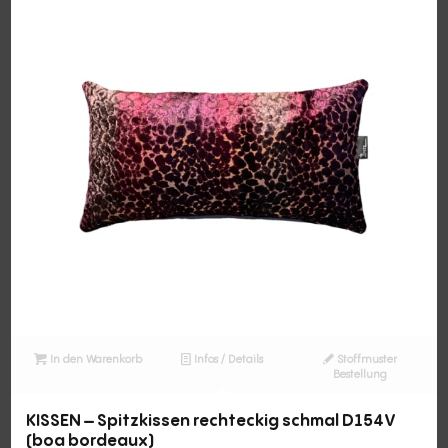
In den Warenkorb
Infos / Details
Stoffmuster
Bestellung
KISSEN – Spitzkissen rechteckig schmal D154V
(boa bordeaux)