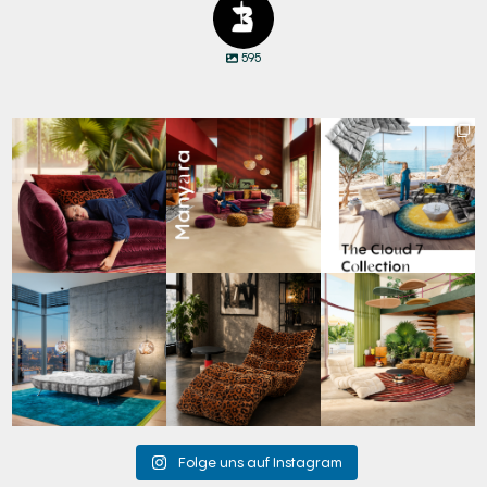
595
Den Kopf anlehnen. Die
Manyara. Inspiriert von
Für jeden Lieblingsplatz
Gedanken auf Reisen
...
der Weite Afrikas.
...
die passende Cloud.
☁️
...
55
0
55
2
60
1
Cloud 7 – nicht nur zum
A bold statement. A
Take a walk on the wild
Sitzen, sondern auch
quiet retreat.
side. 🐆
zum
...
Mit unserem
...
Anlässlich
...
146
3
201
4
104
1
Folge uns auf Instagram