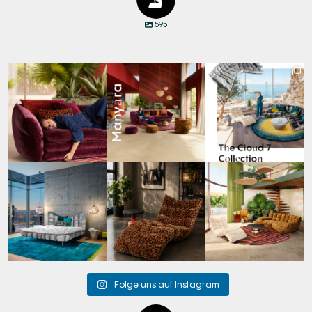
595
Den Kopf anlehnen. Die
Manyara. Inspiriert von
Für jeden Lieblingsplatz
Gedanken auf Reisen
...
der Weite Afrikas.
...
die passende Cloud.
☁️
...
55
0
55
2
60
1
Cloud 7 – nicht nur zum
A bold statement. A
Take a walk on the wild
Sitzen, sondern auch
quiet retreat.
side. 🐆
zum
...
Mit unserem
...
Anlässlich
...
146
3
201
4
104
1
Folge uns auf Instagram