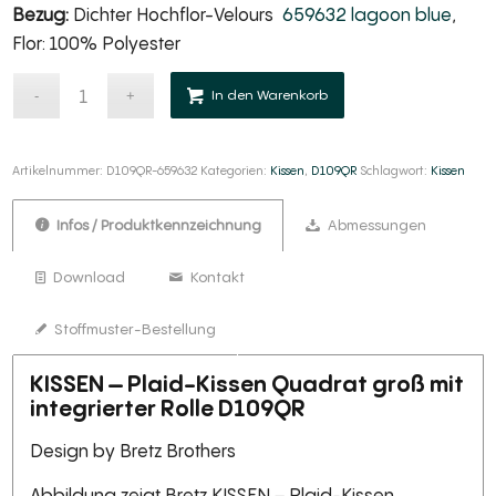
Bezug:
Dichter Hochflor-Velours
659632 lagoon blue
,
Flor: 100% Polyester
Alternative:
In den Warenkorb
Artikelnummer:
D109QR-659632
Kategorien:
Kissen
,
D109QR
Schlagwort:
Kissen
Infos / Produktkennzeichnung
Abmessungen
Download
Kontakt
Stoffmuster-Bestellung
KISSEN – Plaid-Kissen Quadrat groß mit
integrierter Rolle D109QR
Design by Bretz Brothers
Abbildung zeigt Bretz KISSEN – Plaid-Kissen