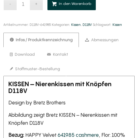
Alternative:
In den Warenkorb
Artikelnummer:
D118V-641985
Kategorien:
Kissen
,
D118V
Schlagwort:
Kissen
Infos / Produktkennzeichnung
Abmessungen
Download
Kontakt
Stoffmuster-Bestellung
KISSEN – Nierenkissen mit Knöpfen
D118V
Design by Bretz Brothers
Abbildung zeigt Bretz KISSEN – Nierenkissen mit
Knöpfen D118V
Bezug:
HAPPY Velvet
641985 cashmere
, Flor: 100%