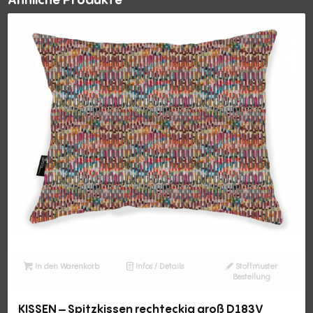
In den Warenkorb
Infos / Details
Stoffmuster
Bestellung
KISSEN – Spitzkissen rechteckig groß D183V