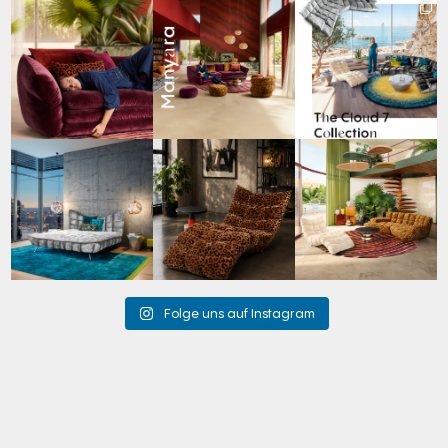
Den Kopf anlehnen. Die
Manyara. Inspiriert von
Für jeden Lieblingsplatz
Gedanken auf Reisen
...
der Weite Afrikas.
...
die passende Cloud.
☁️
...
60
0
57
2
61
1
Cloud 7 – nicht nur zum
A bold statement. A
Take a walk on the wild
Sitzen, sondern auch
quiet retreat.
side. 🐆
zum
...
Mit unserem
...
Anlässlich
...
147
3
202
4
105
1
Folge uns auf Instagram