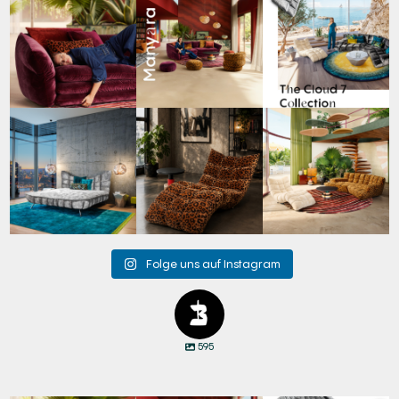
Den Kopf anlehnen. Die
Manyara. Inspiriert von
Für jeden Lieblingsplatz
Gedanken auf Reisen
...
der Weite Afrikas.
...
die passende Cloud.
☁️
...
60
0
57
2
61
1
Cloud 7 – nicht nur zum
A bold statement. A
Take a walk on the wild
Sitzen, sondern auch
quiet retreat.
side. 🐆
zum
...
Mit unserem
...
Anlässlich
...
147
3
202
4
105
1
Folge uns auf Instagram
595