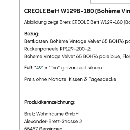
CREOLE Bett W129B-180 (Bohème Vin
Abbildung zeigt Bretz CREOLE Bett W129-180 (B
Bezug:
Bettkasten: Bohème Vintage Velvet 65 BOH76 pale
Rückenpaneele RP129-200-2:
Bohème Vintage Velvet 65 BOH76 pale blue, Flor
Fuß:
“
49
” = “Trio” galvanisiert silbern
Preis ohne Matraze, Kissen & Tagesdecke
Produktkennzeichnung:
Bretz Wohnträume GmbH
Alexander-Bretz-Strasse 2
55457 Gensingen