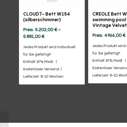
wählen
CLOUD7- Bett W154
CREOLE Bett 
(silberschimmer)
swimming poo
Vintage Velve
5.202,00
€
–
4.966,00
€
Preisspanne:
5.881,00
€
5.202,00 €
Jedes Produkt wird 
Jedes Produkt wird individuell
bis
für Sie gefertigt!
für Sie gefertigt!
5.881,00 €
Enthält 19% MwSt.
Enthält 19% MwSt.
Kostenloser Versan
Kostenloser Versand
Lieferzeit: 8-10 Wo
Lieferzeit: 8-10 Wochen
CREOLE Bett W129-
180-swimming pool