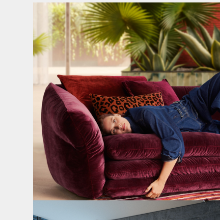
Den Kopf anlehnen. Die Gedanken auf Reisen
...
55
0
Cloud 7 – nicht nur zum Sitzen, sondern auch zum
...