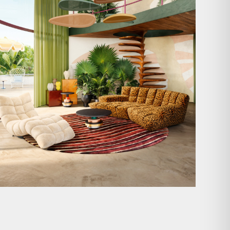
Anlässlich
...
104
1