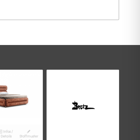
Infos /
Details
Stoffmuster