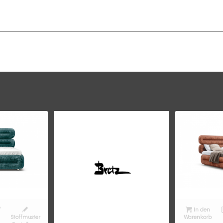
/
In den
Stoffmuster
Warenkorb