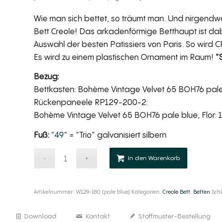
Wie man sich bettet, so träumt man. Und nirgendw
Bett Creole! Das arkadenförmige Betthaupt ist dabe
Auswahl der besten Patissiers von Paris. So wird 
Es wird zu einem plastischen Ornament im Raum!
“
Bezug:
Bettkasten: Bohème Vintage Velvet 65 BOH76 pale b
Rückenpaneele RP129-200-2:
Bohème Vintage Velvet 65 BOH76 pale blue, Flor: 
Fuß:
“
49
” = “Trio” galvanisiert silbern
Alternativ
In den Warenkorb
Artikelnummer:
W129-180 (pale blue)
Kategorien:
Creole Bett
,
Betten
Sch
Download
Kontakt
Stoffmuster-Bestellung