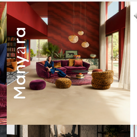
Manyara. Inspiriert von der Weite Afrikas.
...
55
2
A bold statement. A quiet retreat.