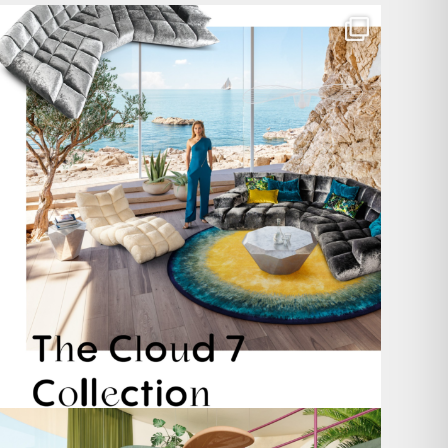
Für jeden Lieblingsplatz die passende Cloud. ☁️
...
60
1
Take a walk on the wild side. 🐆