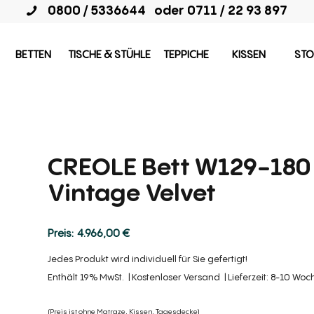
0800 / 5336644
oder
0711 / 22 93 897
BETTEN
TISCHE & STÜHLE
TEPPICHE
KISSEN
STO
CREOLE Bett W129-180
Vintage Velvet
4.966,00
€
Jedes Produkt wird individuell für Sie gefertigt!
Enthält 19% MwSt.
Kostenloser Versand
Lieferzeit: 8-10 Wo
(Preis ist ohne Matraze, Kissen, Tagesdecke)