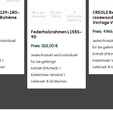
Bestellung
W129-180-
CREOLE B
In den
Infos /
Warenkorb
Details
Stoffmuster
l Bohème
rosewood
Bestellung
t
Vintage V
4.96
Federholzrahmen L155S-
90
individuell
Jedes Produkt
322,00
€
für Sie gefert
Enthält 19% 
Jedes Produkt wird individuell
d
Kostenloser 
für Sie gefertigt!
chen
Lieferzeit: 8
Enthält 19% MwSt.
Kostenloser Versand
Lieferzeit: 8-10 Wochen