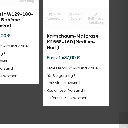
Bestellung
ett W129-180-
In den
Infos /
Warenkorb
Details
Stoffmuster
 Bohème
Bestellung
elvet
6,00
€
Kaltschaum-Matzraze
M155S-160 (Medium-
 wird individuell
Hart)
igt!
1.637,00
€
MwSt.
Jedes Produkt wird individuell
Versand
für Sie gefertigt!
-10 Wochen
Enthält 19% MwSt.
Kostenloser Versand
Lieferzeit: 8-10 Wochen