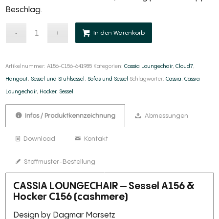
Beschlag.
Alternative:
In den Warenkorb
Artikelnummer:
A156-C156-641985
Kategorien:
Cassia Loungechair
,
Cloud7
,
Hangout
,
Sessel und Stuhlsessel
,
Sofas und Sessel
Schlagwörter:
Cassia
,
Cassia
Loungechair
,
Hocker
,
Sessel
Infos / Produktkennzeichnung
Abmessungen
Download
Kontakt
Stoffmuster-Bestellung
CASSIA LOUNGECHAIR – Sessel A156 &
Hocker C156 (cashmere)
Design by Dagmar Marsetz