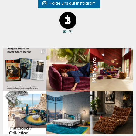
Folge uns auf Instagram
596
Zwischen Charakter
Den Kopf anlehnen. Die
Manyara. Inspiriert von
und Design:
Gedanken auf Reisen
...
der Weite Afrikas.
...
Schauspieler August
...
69
2
59
2
42
7
Für jeden Lieblingsplatz
Cloud 7 – nicht nur zum
A bold statement. A
die passende Cloud.
Sitzen, sondern auch
quiet retreat.
☁️
...
zum
...
Mit unserem
...
63
1
151
3
205
4