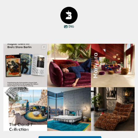
596
Zwischen Charakter
Den Kopf anlehnen. Die
Manyara. Inspiriert von
und Design:
Gedanken auf Reisen
...
der Weite Afrikas.
...
Schauspieler August
...
69
2
59
2
42
7
Für jeden Lieblingsplatz
Cloud 7 – nicht nur zum
A bold statement. A
die passende Cloud.
Sitzen, sondern auch
quiet retreat.
☁️
...
zum
...
Mit unserem
...
63
1
151
3
205
4