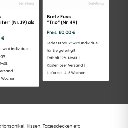
Bestellung
Bestellung
s
Bretz Fuss
ter” (Nr. 19) als
“Trio” (Nr. 49)
80,00
€
0
€
Jedes Produkt wird individuell
 wird individuell
für Sie gefertigt!
igt!
Enthält 19% MwSt.
MwSt.
Kostenloser Versand
Versand
Lieferzeit: 4-6 Wochen
-6 Wochen
ionsartikel, Kissen, Tagesdecken etc.