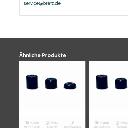
service@bretz.de
Ähnliche Produkte
In den
Infos /
In den
Infos 
Warenkorb
Details
Stoffmuster
Warenkorb
Details