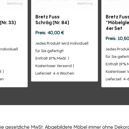
Bestellung
Bestellung
Bretz Fuss
Bretz Fus
(Nr. 33)
Schräg (Nr. 84)
“Möbelglei
4er Set
40,00
€
10,5
Jedes Produkt wird individuell
individuell
Jedes Produkt
für Sie gefertigt!
für Sie gefert
Enthält 19% MwSt.
Enthält 19% 
Kostenloser Versand
d
Kostenloser 
Lieferzeit: 4-6 Wochen
hen
Lieferzeit: 4
 die gesetzliche MwSt. Abgebildete Möbel immer ohne Dekorat