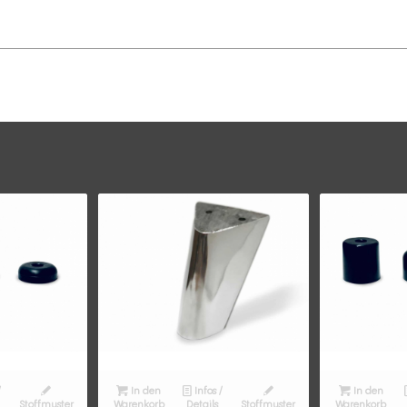
/
In den
Infos /
In den
Stoffmuster
Warenkorb
Details
Stoffmuster
Warenkorb