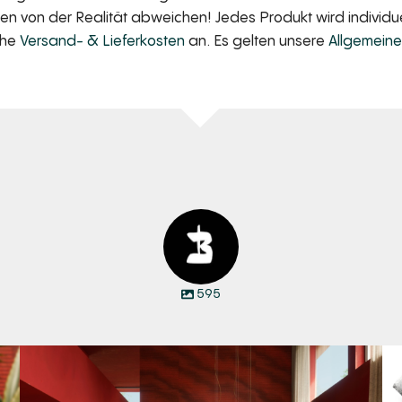
 von der Realität abweichen! Jedes Produkt wird individuell
iche
Versand- & Lieferkosten
an. Es gelten unsere
Allgemein
595
Manyara. Inspiriert von der Weite Afrikas.
...
57
2