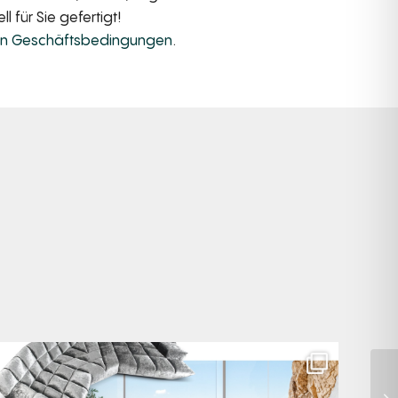
 für Sie gefertigt!
en Geschäftsbedingungen
.
Für jeden Lieblingsplatz die passende Cloud. ☁️
...
61
1