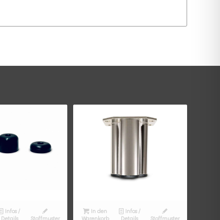
Infos /
In den
Infos /
Details
Stoffmuster
Warenkorb
Details
Stoffmuster