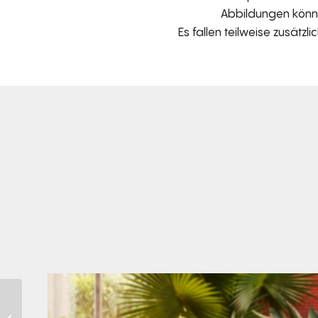
Abbildungen können
Es fallen teilweise zusätzl
Den Kopf anlehnen. Die Gedanken auf Reisen
...
Bretz Fuss
60
0