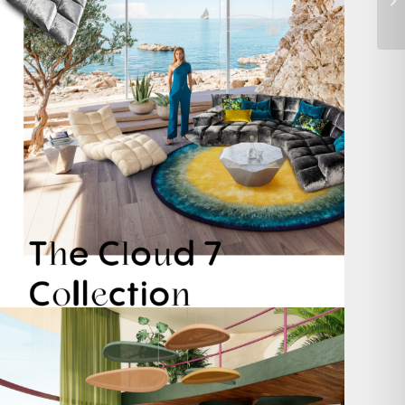
Take a walk on the wild side. 🐆
Anlässlich
...
105
1