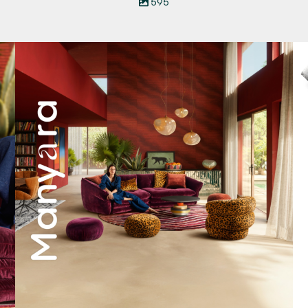
595
Manyara. Inspiriert von der Weite Afrikas.
...
57
2