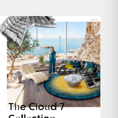
Für jeden Lieblingsplatz die passende Cloud. ☁️
...
61
1