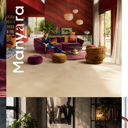
A bold statement. A quiet retreat.
Mit unserem
...
202
4