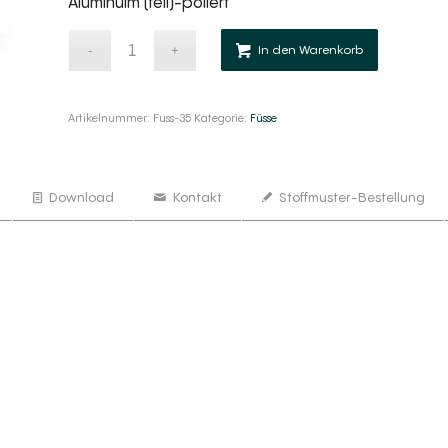
Aluminuim (teil)-poliert
Alternativ
In den Warenkorb
Artikelnummer:
Fuss-35
Kategorie:
Füsse
Download
Kontakt
Stoffmuster-Bestellung