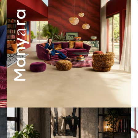
53
2
A bold statement. A quiet retreat.
Mit unserem
...
198
4