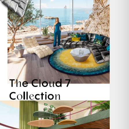
60
1
Take a walk on the wild side. 🐆
Anlässlich
...
104
1