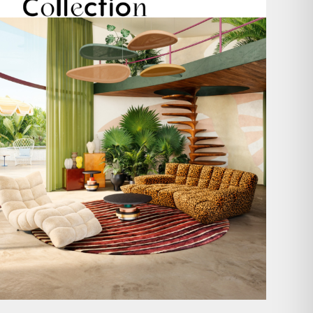
Take a walk on the wild side. 🐆
Anlässlich
...
104
1