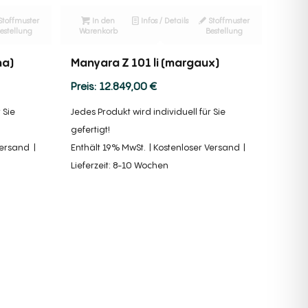
Stoffmuster
In den
Infos / Details
Stoffmuster
estellung
Warenkorb
Bestellung
na)
Manyara Z 101 li (margaux)
12.849,00
€
 Sie
Jedes Produkt wird individuell für Sie
gefertigt!
Versand
Enthält 19% MwSt.
Kostenloser Versand
Lieferzeit: 8-10 Wochen