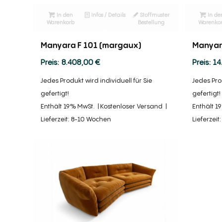
In den
Infos / Details
Stoffmuster
In de
Warenkorb
Bestellung
Warenko
Manyara F 101 (margaux)
Manyara
8.408,00
€
14
Jedes Produkt wird individuell für Sie
Jedes Prod
gefertigt!
gefertigt!
Enthält 19% MwSt.
Kostenloser Versand
Enthält 1
Lieferzeit: 8-10 Wochen
Lieferzei