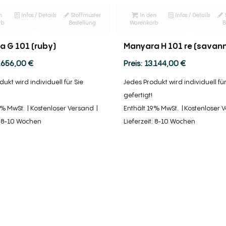
n
Infos / Details
Stoffmuster
In den
Infos / Details
rb
Bestellung
Warenkorb
B
 G 101 (ruby)
Manyara H 101 re (savan
.656,00
€
13.144,00
€
ukt wird individuell für Sie
Jedes Produkt wird individuell für
gefertigt!
9% MwSt.
Kostenloser Versand
Enthält 19% MwSt.
Kostenloser 
t: 8-10 Wochen
Lieferzeit: 8-10 Wochen