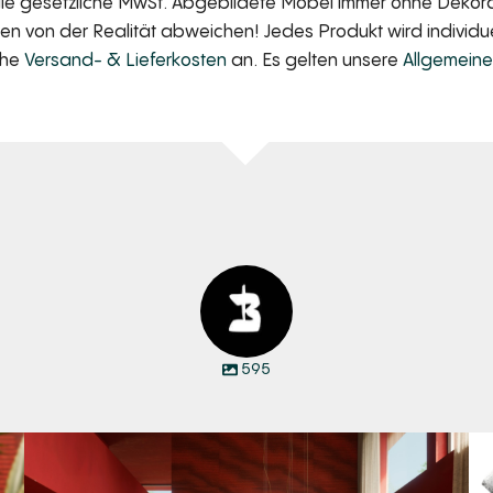
 die gesetzliche MwSt. Abgebildete Möbel immer ohne Dekorat
 von der Realität abweichen! Jedes Produkt wird individuell
iche
Versand- & Lieferkosten
an. Es gelten unsere
Allgemein
595
Manyara. Inspiriert von der Weite Afrikas.
...