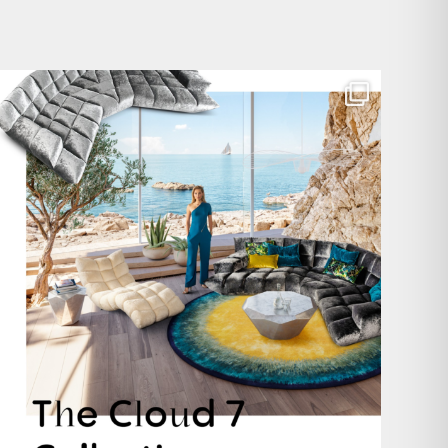
Für jeden Lieblingsplatz die passende Cloud. ☁️
...
60
1