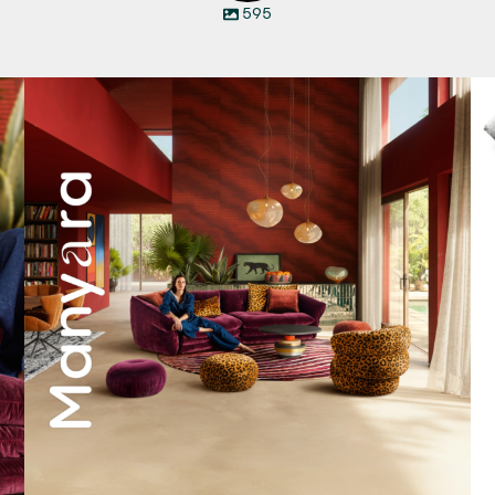
595
Manyara. Inspiriert von der Weite Afrikas.
...
53
2