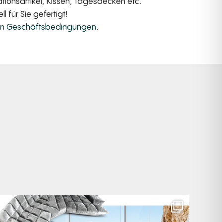
ionsartikel, Kissen, Tagesdecken etc.
 für Sie gefertigt!
en Geschäftsbedingungen
.
Für jeden Lieblingsplatz die passende Cloud. ☁️
...