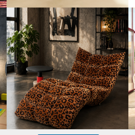
A bold statement. A quiet retreat.
Mit unserem
...
198
4