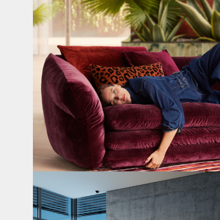
49
0
Cloud 7 – nicht nur zum Sitzen, sondern auch zum
...
145
3