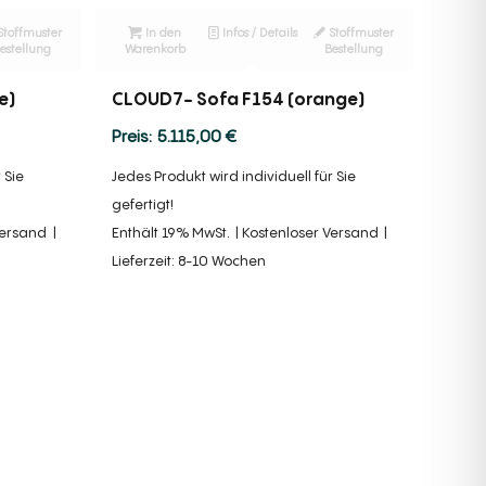
Stoffmuster
In den
Infos / Details
Stoffmuster
estellung
Warenkorb
Bestellung
e)
CLOUD7- Sofa F154 (orange)
5.115,00
€
 Sie
Jedes Produkt wird individuell für Sie
gefertigt!
Versand
Enthält 19% MwSt.
Kostenloser Versand
Lieferzeit: 8-10 Wochen