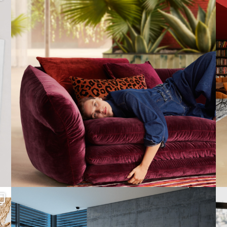
65
1
Cloud 7 – nicht nur zum Sitzen, sondern auch zum
...
147
3