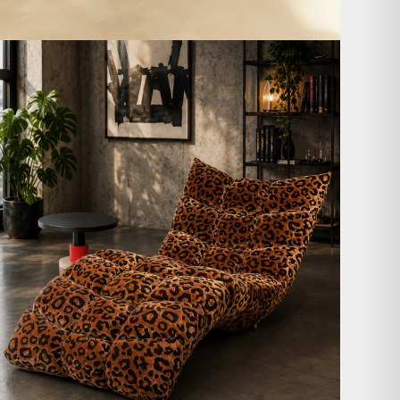
A bold statement. A quiet retreat.
Mit unserem
...
204
4