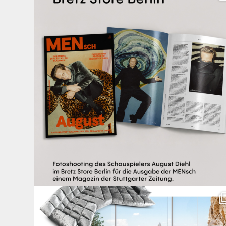
20
4
Für jeden Lieblingsplatz die passende Cloud. ☁️
...
62
1