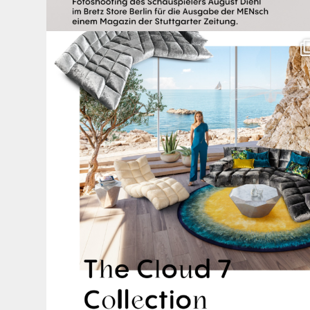
Für jeden Lieblingsplatz die passende Cloud. ☁️
...
62
1