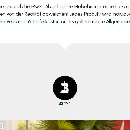
 die gesetzliche MwSt. Abgebildete Möbel immer ohne Dekorat
 von der Realität abweichen! Jedes Produkt wird individuell
iche
Versand- & Lieferkosten
an. Es gelten unsere
Allgemein
596
Den Kopf anlehnen. Die Gedanken auf Reisen
...