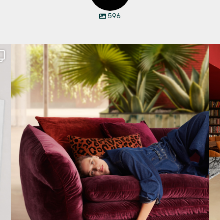
596
Den Kopf anlehnen. Die Gedanken auf Reisen
...
65
1