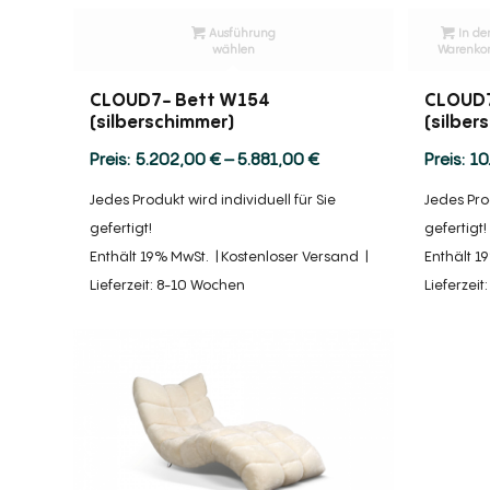
Ausführung
In de
wählen
Warenko
CLOUD7- Bett W154
CLOUD7
(silberschimmer)
(silber
Preisspanne:
5.202,00
€
–
5.881,00
€
10
5.202,00 €
Jedes Produkt wird individuell für Sie
Jedes Prod
bis
gefertigt!
gefertigt!
5.881,00 €
Enthält 19% MwSt.
Kostenloser Versand
Enthält 1
Lieferzeit: 8-10 Wochen
Lieferzei