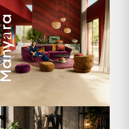
59
2
A bold statement. A quiet retreat.
Mit unserem
...
204
4