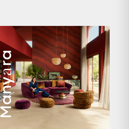
Manyara. Inspiriert von der Weite Afrikas.
...
59
2