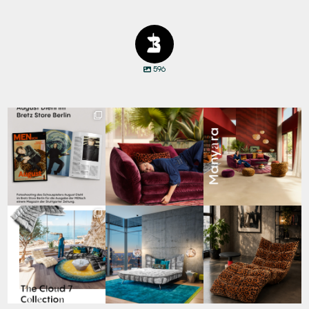
596
Zwischen Charakter
Den Kopf anlehnen. Die
Manyara. Inspiriert von
und Design:
Gedanken auf Reisen
...
der Weite Afrikas.
...
Schauspieler August
...
69
2
59
2
42
7
Für jeden Lieblingsplatz
Cloud 7 – nicht nur zum
A bold statement. A
die passende Cloud.
Sitzen, sondern auch
quiet retreat.
☁️
...
zum
...
Mit unserem
...
63
1
151
3
205
4