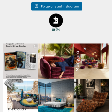
Folge uns auf Instagram
596
Zwischen Charakter
Den Kopf anlehnen. Die
Manyara. Inspiriert von
und Design:
Gedanken auf Reisen
...
der Weite Afrikas.
...
Schauspieler August
...
69
2
59
2
42
7
Für jeden Lieblingsplatz
Cloud 7 – nicht nur zum
A bold statement. A
die passende Cloud.
Sitzen, sondern auch
quiet retreat.
☁️
...
zum
...
Mit unserem
...
63
1
151
3
205
4