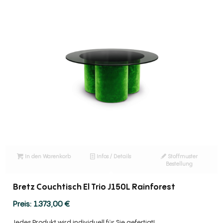
In den Warenkorb
Infos / Details
Stoffmuster
Bestellung
Bretz Couchtisch El Trio J150L Rainforest
1.373,00
€
Jedes Produkt wird individuell für Sie gefertigt!