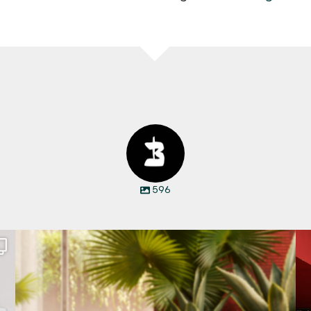
596
Den Kopf anlehnen. Die Gedanken auf Reisen
...
69
2