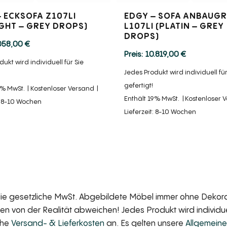
 ECKSOFA Z107LI
EDGY – SOFA ANBAUG
IGHT – GREY DROPS)
L107LI (PLATIN – GREY
DROPS)
058,00
€
10.819,00
€
ukt wird individuell für Sie
Jedes Produkt wird individuell für
gefertigt!
9% MwSt.
Kostenloser Versand
Enthält 19% MwSt.
Kostenloser 
t: 8-10 Wochen
Lieferzeit: 8-10 Wochen
 die gesetzliche MwSt. Abgebildete Möbel immer ohne Dekorat
 von der Realität abweichen! Jedes Produkt wird individuell
iche
Versand- & Lieferkosten
an. Es gelten unsere
Allgemein