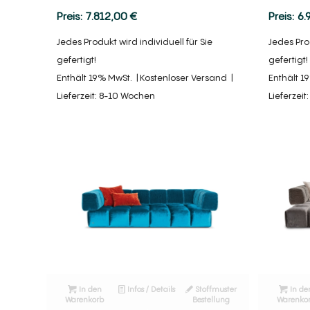
7.812,00
€
6.
Jedes Produkt wird individuell für Sie
Jedes Prod
gefertigt!
gefertigt!
Enthält 19% MwSt.
Kostenloser Versand
Enthält 1
Lieferzeit: 8-10 Wochen
Lieferzei
In den
Infos / Details
Stoffmuster
In de
Warenkorb
Bestellung
Warenko