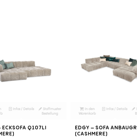
n
Infos / Details
Stoffmuster
In den
Infos / Details
rb
Bestellung
Warenkorb
B
– ECKSOFA Q107LI
EDGY – SOFA ANBAUG
MERE)
(CASHMERE)