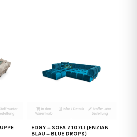
Stoffmuster
In den
Infos / Details
Stoffmuster
estellung
Warenkorb
Bestellung
RUPPE
EDGY – SOFA Z107LI (ENZIAN
BLAU – BLUE DROPS)