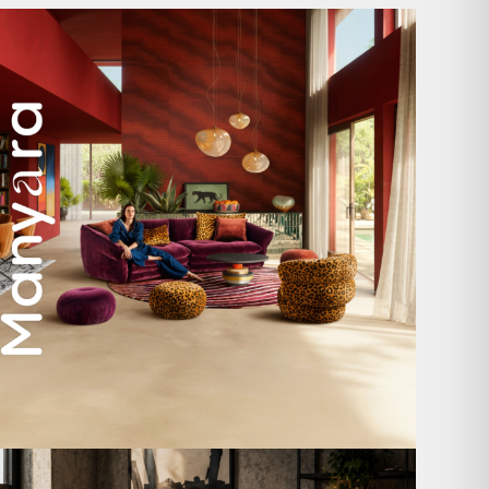
Manyara. Inspiriert von der Weite Afrikas.
...
59
2
A bold statement. A quiet retreat.