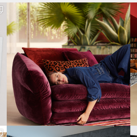
Den Kopf anlehnen. Die Gedanken auf Reisen
...
69
2
Cloud 7 – nicht nur zum Sitzen, sondern auch zum
...