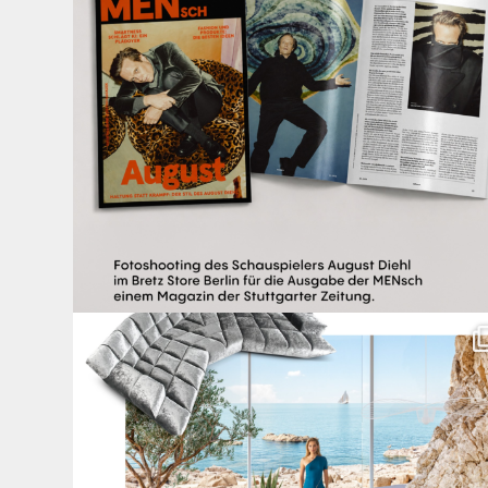
Für jeden Lieblingsplatz die passende Cloud. ☁️
...
63
1