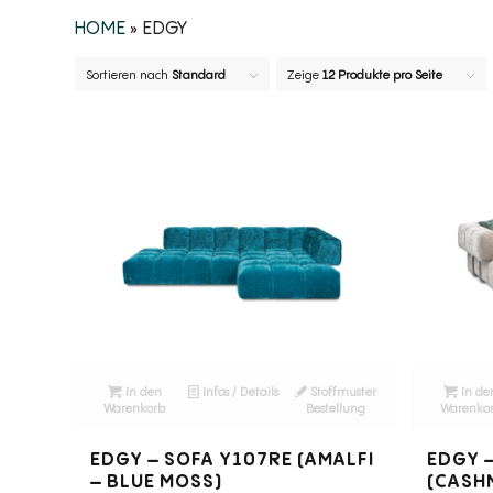
HOME
» EDGY
Sortieren nach
Standard
Zeige
12 Produkte pro Seite
In den
Infos / Details
Stoffmuster
In de
Warenkorb
Bestellung
Warenko
EDGY – SOFA Y107RE (AMALFI
EDGY 
– BLUE MOSS)
(CASH