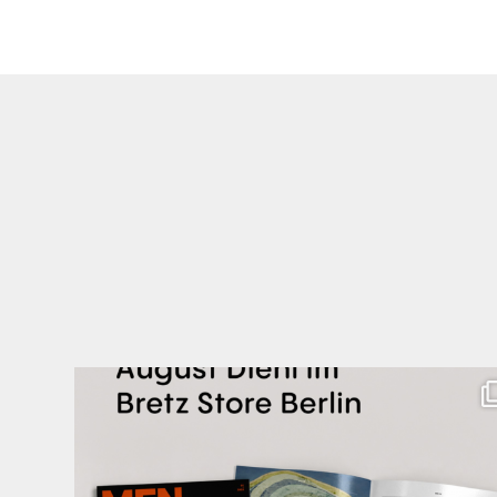
Zwischen Charakter und Design: Schauspieler August
...
42
7