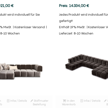
921,00
€
14.334,00
€
ukt wird individuell für Sie
Jedes Produkt wird individuell für
gefertigt!
9% MwSt.
Kostenloser Versand
Enthält 19% MwSt.
Kostenloser 
t: 8-10 Wochen
Lieferzeit: 8-10 Wochen
n
Infos / Details
Stoffmuster
In den
Infos / Details
rb
Bestellung
Warenkorb
B