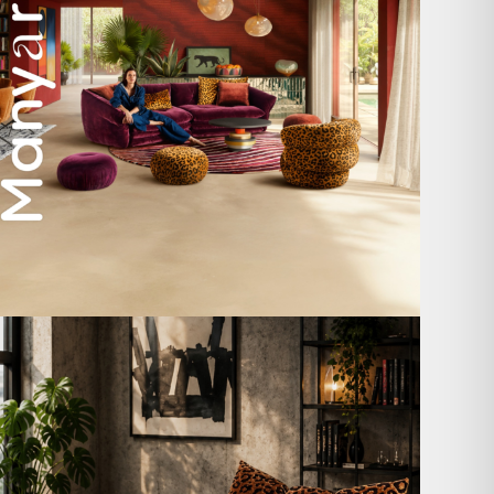
A bold statement. A quiet retreat.
Mit unserem
...
205
4