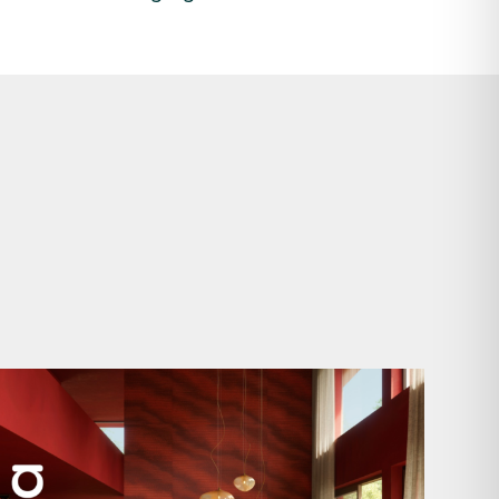
Manyara. Inspiriert von der Weite Afrikas.
...
59
2