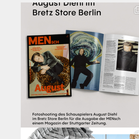
Zwischen Charakter und Design: Schauspieler August
...
42
7
Für jeden Lieblingsplatz die passende Cloud. ☁️
...