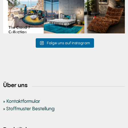
Für jeden Lieblingsplatz
Cloud 7 – nicht nur zum
A bold statement. A
die passende Cloud.
Sitzen, sondern auch
quiet retreat.
☁️
...
zum
...
Mit unserem
...
63
1
151
3
205
4
Folge uns auf Instagram
Über uns
» Kontaktformular
» Stoffmuster Bestellung