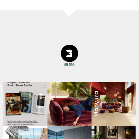
596
Zwischen Charakter
Den Kopf anlehnen. Die
Manyara. Inspiriert von
und Design:
Gedanken auf Reisen
...
der Weite Afrikas.
...
Schauspieler August
...
69
2
59
2
42
7
Für jeden Lieblingsplatz
Cloud 7 – nicht nur zum
A bold statement. A
die passende Cloud.
Sitzen, sondern auch
quiet retreat.